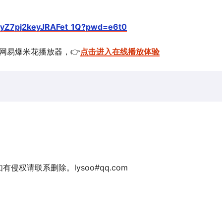
uf3yZ7pj2keyJRAFet_1Q?pwd=e6t0
的网易爆米花播放器，👉
点击进入在线播放体验
权请联系删除。lysoo#qq.com