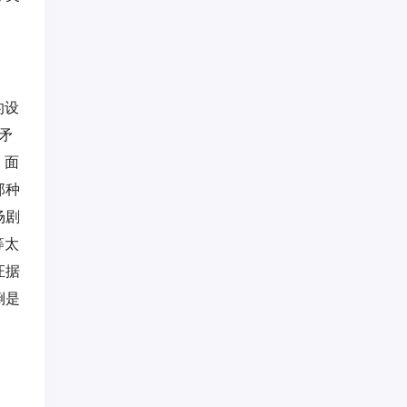
的设
矛
，面
那种
场剧
等太
证据
倒是