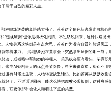
出了属于自己的精彩人生。
，那种职场逆袭的套路感太强了。苏英这个角色从边缘走向核心
"和"违规证据"也像是模板化剧情。不过话说回来，这种快速抛出
水。人物关系这块倒是有点意思，苏英作为没有背景的普通员工
身就带着张力。可以想象她在董事会上突然拿出证据的那一刻，
副总监，或者暗中帮助她的神秘人，关系线会更有看头。毕竟职
。这类AI短剧最大的优点是节奏快，冲突来得直接，观众不用
绪过渡有时候太生硬，人物转变缺乏铺垫。比如苏英从默默收集
点就好了。不过话说回来，能这么快把腐败公爹扳倒，这种爽感
度看，它更像那种会让人顺着往下点的类型。