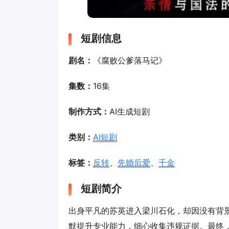
短剧信息
剧名：
《腐败公爹落马记》
集数：
16集
制作方式：
AI生成短剧
类别：
AI短剧
标签：
反转
、
先婚后爱
、
千金
短剧简介
出身平凡的苏英进入梁川石化，却因没有背
默提升专业能力，细心收集违规证据。最终