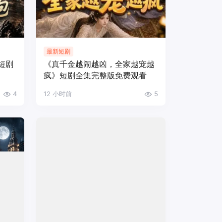
最新短剧
短剧
《真千金越闹越凶，全家越宠越
疯》短剧全集完整版免费观看
4
12 小时前
5