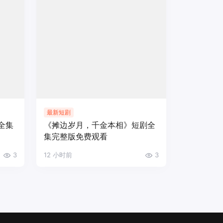
最新短剧
全集
《摊边岁月，千金本相》短剧全
集完整版免费观看
3
12 小时前
3