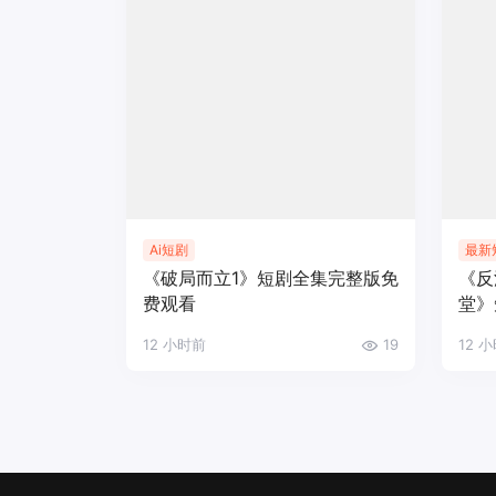
Ai短剧
最新
《破局而立1》短剧全集完整版免
《反
费观看
堂》
12 小时前
19
12 