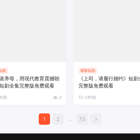
短剧
最新短剧
派养母，用现代教育震撼朝
《上司，请履行婚约》短剧
短剧全集完整版免费观看
完整版免费观看
小时前
3
12 小时前
文
1
2
…
73
章
分