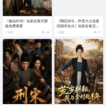
《修仙外传》短剧全集完整
《网恋掉马，矜贵大少连夜
版免费观看
回国求名分》短剧全集完整
版免费观看
1 月前
38
1 周前
17