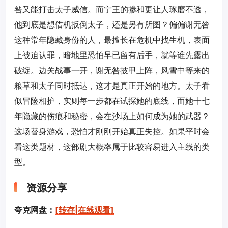
咎又能打击太子威信。而宁王的掺和更让人琢磨不透，
他到底是想借机扳倒太子，还是另有所图？偏偏谢无咎
这种常年隐藏身份的人，最擅长在危机中找生机，表面
上被迫认罪，暗地里恐怕早已留有后手，就等谁先露出
破绽。边关战事一开，谢无咎披甲上阵，风雪中等来的
粮草和太子同时抵达，这才是真正开始的地方。太子看
似冒险相护，实则每一步都在试探她的底线，而她十七
年隐藏的伤痕和秘密，会在沙场上如何成为她的武器？
这场替身游戏，恐怕才刚刚开始真正失控。如果平时会
看这类题材，这部剧大概率属于比较容易进入主线的类
型。
资源分享
夸克网盘：
[转存|在线观看]