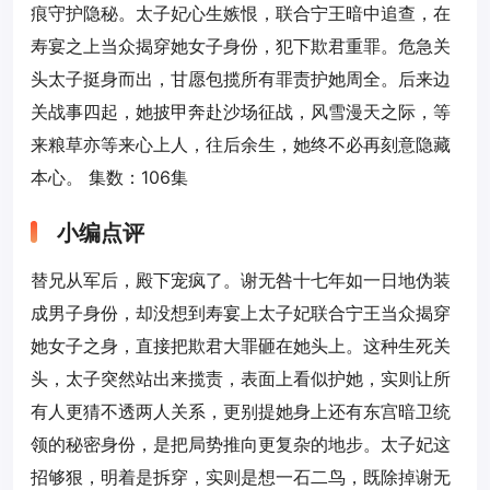
痕守护隐秘。太子妃心生嫉恨，联合宁王暗中追查，在
寿宴之上当众揭穿她女子身份，犯下欺君重罪。危急关
头太子挺身而出，甘愿包揽所有罪责护她周全。后来边
关战事四起，她披甲奔赴沙场征战，风雪漫天之际，等
来粮草亦等来心上人，往后余生，她终不必再刻意隐藏
本心。 集数：106集
小编点评
替兄从军后，殿下宠疯了。谢无咎十七年如一日地伪装
成男子身份，却没想到寿宴上太子妃联合宁王当众揭穿
她女子之身，直接把欺君大罪砸在她头上。这种生死关
头，太子突然站出来揽责，表面上看似护她，实则让所
有人更猜不透两人关系，更别提她身上还有东宫暗卫统
领的秘密身份，是把局势推向更复杂的地步。太子妃这
招够狠，明着是拆穿，实则是想一石二鸟，既除掉谢无