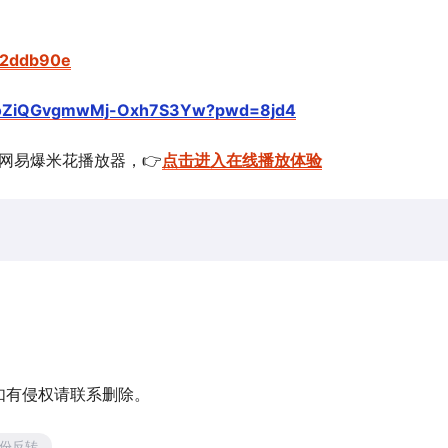
c52ddb90e
1YCoZiQGvgmwMj-Oxh7S3Yw?pwd=8jd4
的网易爆米花播放器，👉
点击进入在线播放体验
如有侵权请联系删除。
份反转