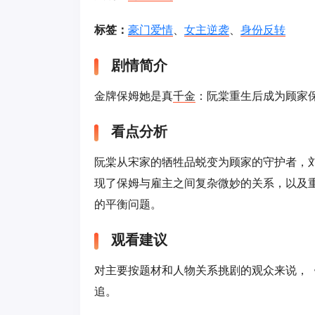
标签：
豪门爱情
、
女主逆袭
、
身份反转
剧情简介
金牌保姆她是真
千金
：阮棠重生后成为顾家
看点分析
阮棠从宋家的牺牲品蜕变为顾家的守护者，
现了保姆与雇主之间复杂微妙的关系，以及
的平衡问题。
观看建议
对主要按题材和人物关系挑剧的观众来说，
追。