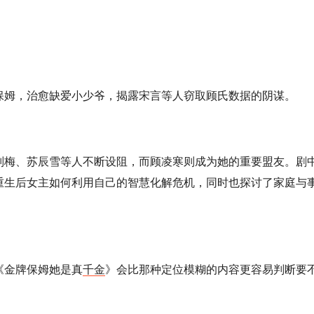
保姆，治愈缺爱小少爷，揭露宋言等人窃取顾氏数据的阴谋。
刘梅、苏辰雪等人不断设阻，而顾凌寒则成为她的重要盟友。剧
重生后女主如何利用自己的智慧化解危机，同时也探讨了家庭与
《金牌保姆她是真
千金
》会比那种定位模糊的内容更容易判断要