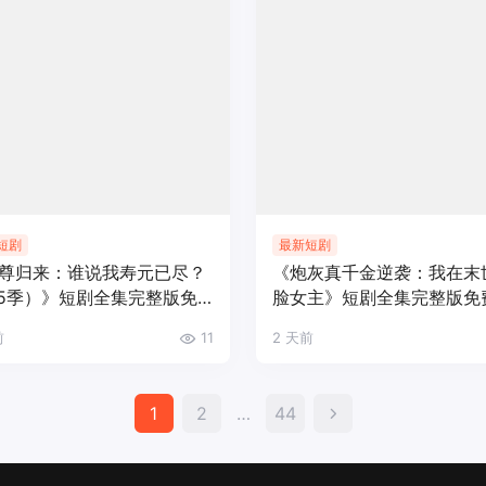
短剧
最新短剧
尊归来：谁说我寿元已尽？
《炮灰真千金逆袭：我在末
-5季）》短剧全集完整版免
脸女主》短剧全集完整版免
看
看
前
11
2 天前
文
1
2
…
44
章
分