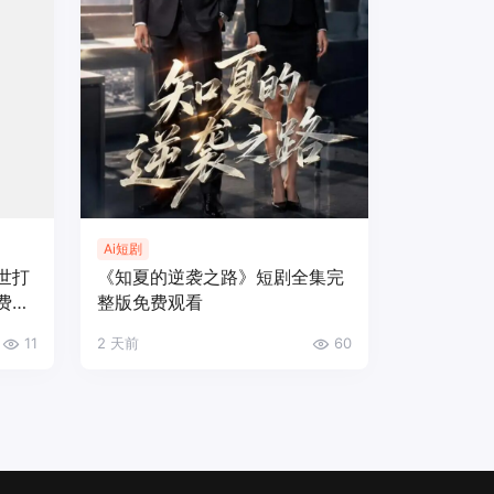
Ai短剧
世打
《知夏的逆袭之路》短剧全集完
费观
整版免费观看
11
2 天前
60