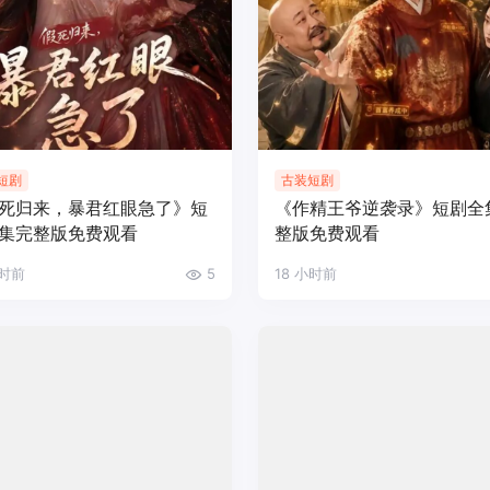
短剧
古装短剧
死归来，暴君红眼急了》短
《作精王爷逆袭录》短剧全
集完整版免费观看
整版免费观看
小时前
5
18 小时前