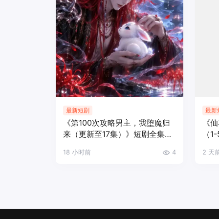
最新短剧
最新
《第100次攻略男主，我堕魔归
《仙
来（更新至17集）》短剧全集完
（1
整版免费观看
费观
18 小时前
4
2 天