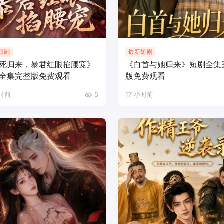
短剧
最新短剧
死归来，暴君红眼掐腰宠》
《白首与她归来》短剧全集
全集完整版免费观看
版免费观看
小时前
5
17 小时前