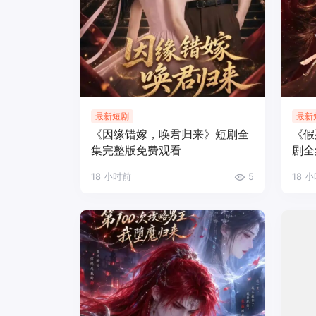
最新短剧
最新
《因缘错嫁，唤君归来》短剧全
《假
集完整版免费观看
剧全
18 小时前
5
18 