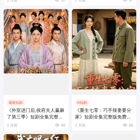
2 月前
50
2 月前
97
最新短剧
Ai短剧
《外室进门后,侯府夫人赢麻
《重生七零：巧手辣妻要分
了第三季》短剧全集完整版
家》短剧全集完整版免费观
免费观看
看
2 月前
66
2 月前
68