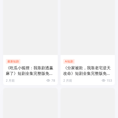
最新短剧
Ai短剧
《吃瓜小狐狸：我靠剧透赢
《分家被欺，我靠老宅逆天
麻了》短剧全集完整版免费
改命》短剧全集完整版免费
观看
观看
2 月前
78
2 月前
153