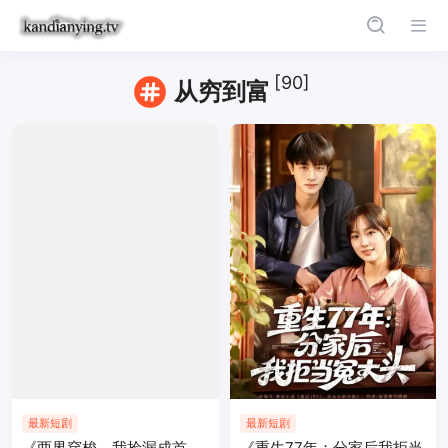
[90]
从穷到富
最新短剧
最新短剧
《两界穿梭，我捡漏成首
《重生77年：分家后我拒当