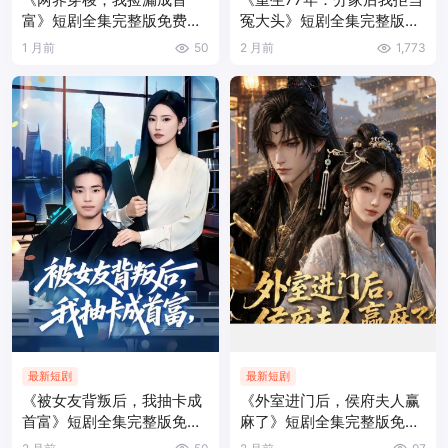
富》短剧全集完整版免费观
冤大头》短剧全集完整版免
看
费观看
1 月前
50
2 月前
1,773
最新短剧
最新短剧
《被女友背叛后，我抽卡成
《外室进门后，侯府夫人赢
首富》短剧全集完整版免费
麻了》短剧全集完整版免费
观看
观看