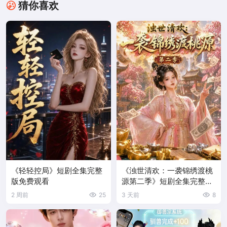
猜你喜欢
《轻轻控局》短剧全集完整
《浊世清欢：一袭锦绣渡桃
版免费观看
源第二季》短剧全集完整版
免费观看
2 周前
25
3 天前
8