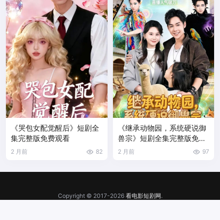
《哭包女配觉醒后》短剧全
《继承动物园，系统硬说御
集完整版免费观看
兽宗》短剧全集完整版免费
观看
2 月前
82
2 月前
97
Copyright © 2017-2026
看电影短剧网
.
网站地图
|
千朋AI
苏ICP备16020764号