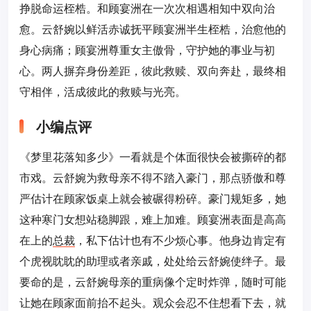
挣脱命运桎梏。和顾宴洲在一次次相遇相知中双向治
愈。云舒婉以鲜活赤诚抚平顾宴洲半生桎梏，治愈他的
身心病痛；顾宴洲尊重女主傲骨，守护她的事业与初
心。两人摒弃身份差距，彼此救赎、双向奔赴，最终相
守相伴，活成彼此的救赎与光亮。
小编点评
《梦里花落知多少》一看就是个体面很快会被撕碎的都
市戏。云舒婉为救母亲不得不踏入豪门，那点骄傲和尊
严估计在顾家饭桌上就会被碾得粉碎。豪门规矩多，她
这种寒门女想站稳脚跟，难上加难。顾宴洲表面是高高
在上的
总裁
，私下估计也有不少烦心事。他身边肯定有
个虎视眈眈的助理或者亲戚，处处给云舒婉使绊子。最
要命的是，云舒婉母亲的重病像个定时炸弹，随时可能
让她在顾家面前抬不起头。观众会忍不住想看下去，就