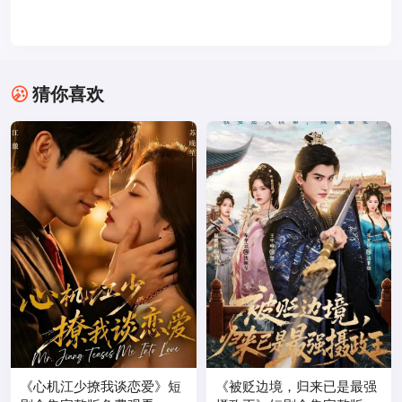
猜你喜欢
《心机江少撩我谈恋爱》短
《被贬边境，归来已是最强