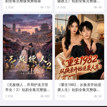
剧全集完整版免费观看
摄政王》短剧全集完整版免
费观看
3 月前
139
3 月前
99
《无敌镖人，开局护送灭世
《重生1982，从换亲开始逆
帝女！2》短剧全集完整版
袭人生》短剧全集完整版免
免费观看
费观看
2 月前
892
1 月前
85