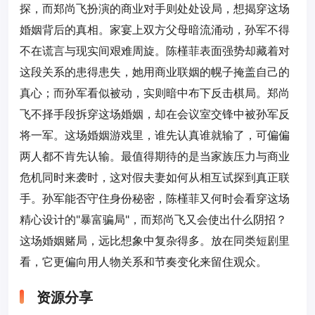
探，而郑尚飞扮演的商业对手则处处设局，想揭穿这场
婚姻背后的真相。家宴上双方父母暗流涌动，孙军不得
不在谎言与现实间艰难周旋。陈槿菲表面强势却藏着对
这段关系的患得患失，她用商业联姻的幌子掩盖自己的
真心；而孙军看似被动，实则暗中布下反击棋局。郑尚
飞不择手段拆穿这场婚姻，却在会议室交锋中被孙军反
将一军。这场婚姻游戏里，谁先认真谁就输了，可偏偏
两人都不肯先认输。最值得期待的是当家族压力与商业
危机同时来袭时，这对假夫妻如何从相互试探到真正联
手。孙军能否守住身份秘密，陈槿菲又何时会看穿这场
精心设计的"暴富骗局"，而郑尚飞又会使出什么阴招？
这场婚姻赌局，远比想象中复杂得多。放在同类短剧里
看，它更偏向用人物关系和节奏变化来留住观众。
资源分享