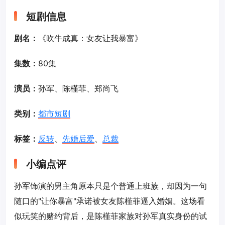
短剧信息
剧名：
《吹牛成真：女友让我暴富》
集数：
80集
演员：
孙军、陈槿菲、郑尚飞
类别：
都市短剧
标签：
反转
、
先婚后爱
、
总裁
小编点评
孙军饰演的男主角原本只是个普通上班族，却因为一句
随口的"让你暴富"承诺被女友陈槿菲逼入婚姻。这场看
似玩笑的赌约背后，是陈槿菲家族对孙军真实身份的试