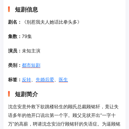
短剧信息
剧名：
《别惹我夫人她话比拳头多》
集数：
79集
演员：
未知主演
类别：
都市短剧
标签：
反转
、
先婚后爱
、
医生
短剧简介
沈念安意外救下欲跳楼轻生的顾氏总裁顾铭轩，竟让失
语多年的他开口说出第一个字。顾父见状开出“一字十
万”的高薪，聘请沈念安治疗顾铭轩的失语症。为逼顾铭