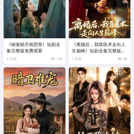
《铜雀锁尽相思骨》短剧全
《离婚后，我靠医术走向人
集完整版免费观看
生巅峰》短剧全集完整版免
费观看
2 月前
138
1 月前
86