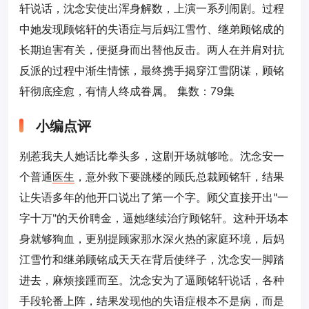
轩说话，沈念安使出浑身解数，上演一系列闹剧。过程
中她发现顾铭轩的失语症与后妈江雪竹、继弟顾铭成的
长期迫害有关，便挺身而出替他反击。两人在并肩对抗
反派的过程中渐生情愫，最终携手揭穿江雪阴谋，顾铭
轩彻底痊愈，有情人终成眷属。 集数：79集
小编点评
别惹我夫人她话比拳头多，这剧开场就够呛。沈念安一
个普通
医生
，意外救下要跳楼的顾氏总裁顾铭轩，结果
让失语多年的他开口说出了第一个字。顾父直接开出"一
字十万"的天价聘金，逼她继续治疗顾铭轩。这种开场本
身就够狗血，更别提顾家那水深火热的家庭环境，后妈
江雪竹和继弟顾铭成天天在背后使绊子，沈念安一脚踏
进去，麻烦接踵而至。沈念安为了逼顾铭轩说话，各种
手段轮番上阵，结果发现他的失语症根本不是病，而是