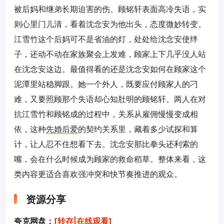
被后妈和继弟长期迫害的伤。顾铭轩表面高冷失语，实
则心里门儿清，看着沈念安为他出头，态度微妙转变。
江雪竹这个后妈可不是省油的灯，处处给沈念安使绊
子，还动不动在家族聚会上发难，顾家上下几乎没人站
在沈念安这边。最值得看的还是沈念安如何在顾家这个
泥潭里站稳脚跟。她一个外人，既要应付顾家人的刁
难，又要照顾那个失语却心知肚明的顾铭轩。两人在对
抗江雪竹和顾铭成的过程中，关系从雇佣慢慢变成相
依，这种
先婚后爱
的契约关系里，藏着多少试探和算
计，让人忍不住想看下去。沈念安那比拳头还利索的
嘴，会在什么时候成为顾家的救命稻草。整体来看，这
类内容更适合喜欢强冲突和快节奏推进的观众。
资源分享
夸克网盘：
[转存|在线观看]