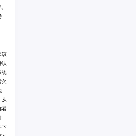
界。
爱
来该
种认
系统
亏欠
地
，从
都看
对
不下