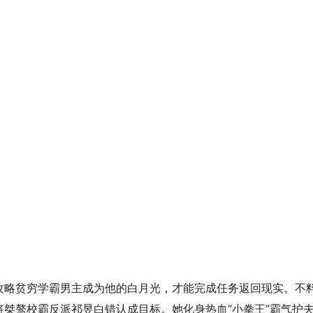
攻略贫穷学霸男主成为他的白月光，才能完成任务返回现实。不
桀骜校霸反派祁昱白错认成目标。她化身热血“小拳王”霸气护