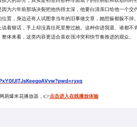
最抓人的部分，其实是祁昱白那种冷面底下的控制欲和软肋同时
是因为六年前那场决裂把他伤得太深，他要白清亲口给他一个交
的位置，身边还有人试图拿当年的旧事做文章，她想躲都躲不掉
上说着狠话，手上却没真往死里整过她。这种你进我退、谁都不
。整体来看，这类内容更适合喜欢强冲突和快节奏推进的观众。
fUPxY0fJlTJsKeegoAVvw?pwd=ryxq
的网易爆米花播放器，👉
点击进入在线播放体验