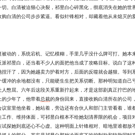
一切。白清被迫狠心决裂，祁昱白心碎黑化，彻底消失在她的世
收购白清的公司步步紧逼。看似针锋相对，却藏着他从未熄灭的
挺被动的，系统宕机、记忆模糊，手里几乎没什么牌可打。她本
反派祁昱白，还当着不少人的面把他当成了攻略目标。说白了这
她捏汗了，因为她越卖力护着对方，后面的反噬就会越狠。等到
个缓冲的余地都没有，只能硬生生把关系切断。那种明知道自己
让人憋屈。六年后这段关系重新拧起来，才是这部剧真正拧巴的
上的少年了，他带着
总裁
的身份回来，直接收购白清所在的公司
会议室里他坐着，她站着，旁边还有合伙人和部门主管看着，谁
住工作、维持体面，可祁昱白根本不给她划清界限的机会，项目
在试探她到底还心不心虚。这种明面上针锋相对、暗地里谁都放