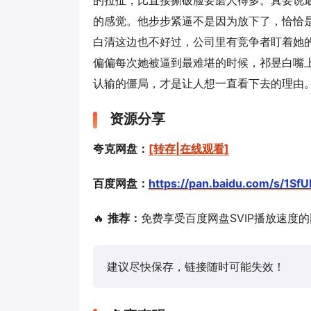
的拉扯，比直接撕破脸要磨人得多。真要说
的感觉。他步步紧逼不是因为放下了，恰恰
白清这边也不好过，公司里有竞争者盯着她
偏偏每次她被逼到最难堪的时候，祁昱白嘴
认输的僵局，才是让人想一直看下去的理由
资源分享
夸克网盘：
[转存|在线观看]
百度网盘：
https://pan.baidu.com/s/1S
🔥
推荐：
免费享受百度网盘SVIP播放速度
建议尽快保存，链接随时可能失效！