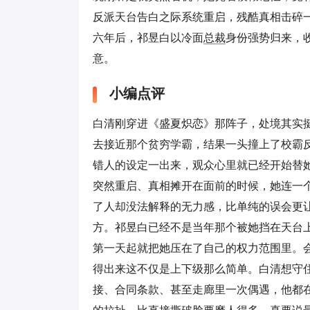
反派天台告白之际系统重启，残酷真相击碎
六年后，祁昱白以冷面
总裁
身份强势归来，
意。
小编点评
白清刚穿进《盛夏炽恋》那阵子，处境其实
去接近那个贫穷学霸，结果一头撞上了校霸
错人的设定一出来，观众心里就已经开始替
突然重启、真相摊开在面前的时候，她连一
了人却没法解释的无力感，比单纯的误会更
方。祁昱白已经不是当年那个被她挡在天台
第一天起就把她压在了自己的权力范围里。
得出来这不仅是上下级那么简单。白清想守
接、合同条款、甚至走廊里一次偶遇，他都