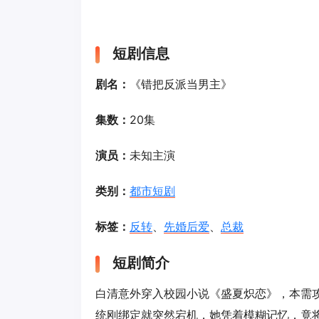
短剧信息
剧名：
《错把反派当男主》
集数：
20集
演员：
未知主演
类别：
都市短剧
标签：
反转
、
先婚后爱
、
总裁
短剧简介
白清意外穿入校园小说《盛夏炽恋》，本需
统刚绑定就突然宕机，她凭着模糊记忆，竟将