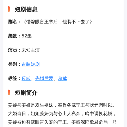
短剧信息
剧名：
《错嫁眼盲王爷后，他装不下去了》
集数：
52集
演员：
未知主演
类别：
古装短剧
标签：
反转
、
先婚后爱
、
总裁
短剧简介
姜黎与姜妍是双生姐妹，奉旨各嫁宁王与状元闵时以。
大婚当日，姐姐姜妍为与心上人私奔，暗中调换花轿，
姜黎被迫替嫁眼盲失宠的宁王。姜黎深陷欺君危局，只