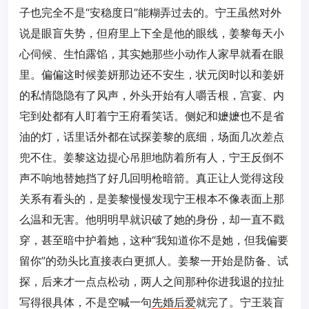
子也完全不是“安稳度日”能糊弄过去的。宁王虽然对外
说是眼盲失势，但府里上下全是他的眼线，姜黎每天小
心伺候、生怕露馅，其实她那些小动作人家早就看在眼
里。偏偏这时候姜妍那边还不安生，状元闵时以和姜妍
的私情隐隐有了风声，外头开始有人嚼舌根，宫宴、内
宅到处都有人盯着宁王府看笑话。侧妃和嬷嬷也不是省
油的灯，话里话外都在试探姜黎的底细，场面几次差点
兜不住。姜黎这边提心吊胆地防着所有人，宁王反倒不
声不响地替她挡了好几回明枪暗箭。真正让人觉得这段
关系有看头的，是姜黎慢慢发现宁王根本不像表面上那
么温和无害。他明明早就识破了她的身份，却一直不戳
穿，甚至暗中护着她，这种“我知道你不是她，但我偏要
留你”的劲头比直接表白更抓人。姜黎一开始是防备、试
探，后来才一点点松动，两人之间那种你进我退的拉扯
写得很具体，不是空喊一句
先婚后爱
就完了。宁王装盲