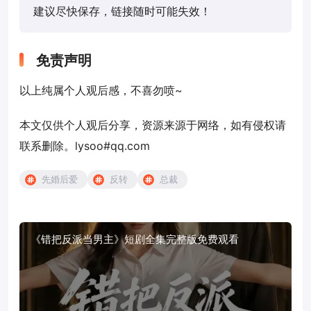
建议尽快保存，链接随时可能失效！
免责声明
以上纯属个人观后感，不喜勿喷~
本文仅供个人观后分享，资源来源于网络，如有侵权请
联系删除。lysoo#qq.com
先婚后爱
反转
总裁
《错把反派当男主》短剧全集完整版免费观看