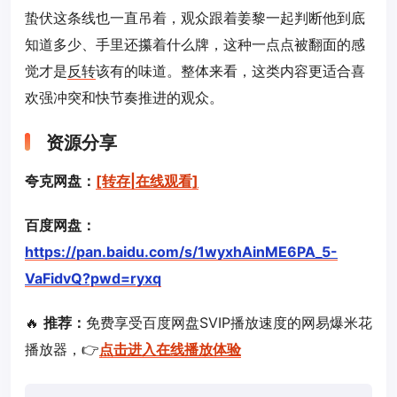
蛰伏这条线也一直吊着，观众跟着姜黎一起判断他到底
知道多少、手里还攥着什么牌，这种一点点被翻面的感
觉才是
反转
该有的味道。整体来看，这类内容更适合喜
欢强冲突和快节奏推进的观众。
资源分享
夸克网盘：
[转存|在线观看]
百度网盘：
https://pan.baidu.com/s/1wyxhAinME6PA_5-
VaFidvQ?pwd=ryxq
🔥
推荐：
免费享受百度网盘SVIP播放速度的网易爆米花
播放器，👉
点击进入在线播放体验