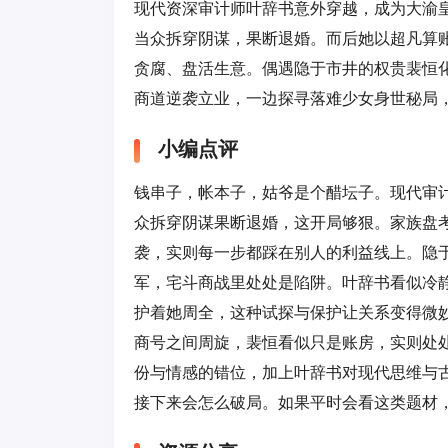
现代资深审计师叶辞书意外穿越，成为大渝
当众拆穿阴谋，果断退婚。而后她以超凡算
贪腐、盘活生意。偶遇隐于市井的权贵裴恒
商道逆袭立业，一边探寻落难少女身世秘局，
小编点评
钱串子，帐本子，姑爷是个醋坛子。现代审
众拆穿阴谋果断退婚，这开局够狠。家族盘
袭，实则每一步都踩在别人的利益线上。隐
军，宅斗商战里处处是陷阱。叶辞书看似冷
护着她周全，这种试探与保护让关系变得微
商号之间周旋，裴恒看似只是账房，实则处
份与情感的错位，加上叶辞书对现代思维与
接下来会怎么破局。如果平时会看这类题材