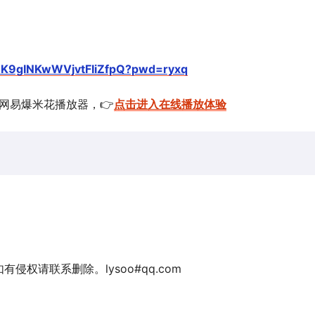
XDK9gINKwWVjvtFIiZfpQ?pwd=ryxq
的网易爆米花播放器，👉
点击进入在线播放体验
权请联系删除。lysoo#qq.com