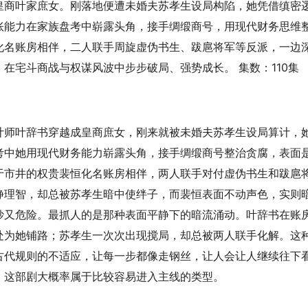
皇商叶家庶女。刚落地便遭未婚夫苏孝生设局构陷，她凭借缜密
账能力在家族盘考中崭露头角，接手绸缎商号，用现代财务思维
化名账房相伴，二人联手周旋虚伪书生、跋扈将军等反派，一边
在宅斗商战与权谋风波中步步破局、强势成长。 集数：110集
计师叶辞书穿越成皇商庶女，刚来就被未婚夫苏孝生设局算计，
考中她用现代财务能力崭露头角，接手绸缎商号整治贪腐，表面
于市井的权贵裴恒化名账房相伴，两人联手对付虚伪书生和跋扈
静理智，却总被苏孝生暗中使绊子，而裴恒表面不动声色，实则
妙又危险。最抓人的是那种表面平静下的暗流涌动。叶辞书在账
处为她铺路；苏孝生一次次出现搅局，却总被两人联手化解。这
古代规则的不适应，让每一步都像走钢丝，让人会让人继续往下
，这部剧大概率属于比较容易进入主线的类型。