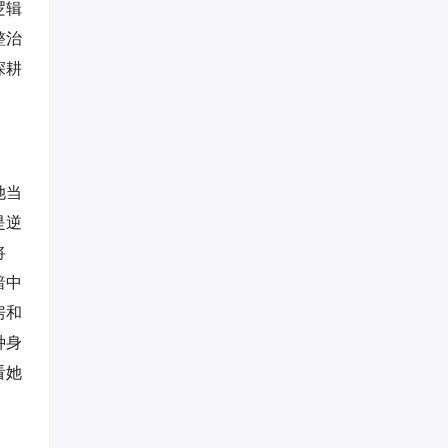
逻辑
整治
深耕
她当
是逆
将
暗中
房和
种身
看她