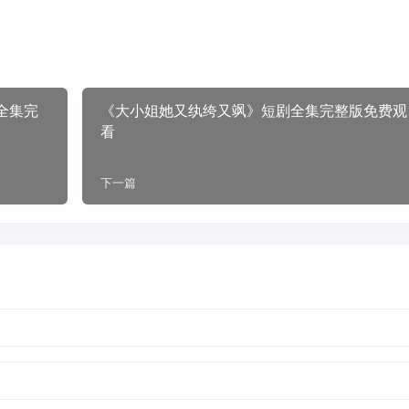
全集完
《大小姐她又纨绔又飒》短剧全集完整版免费观
看
下一篇