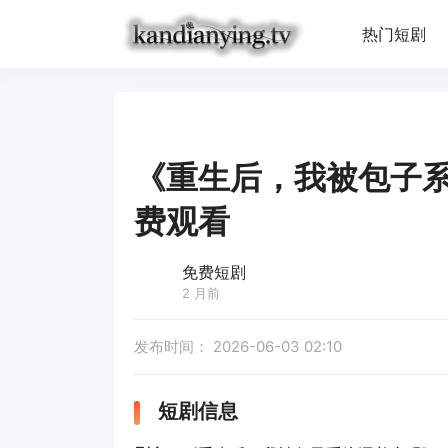
热门短剧
《重生后，我被包子
费观看
免费短剧
2 月前
发布时间：
2026-06-03 02:10
短剧信息