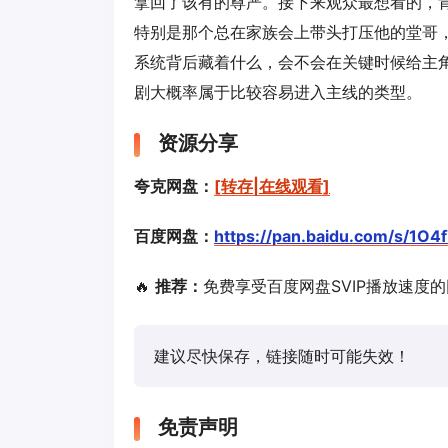
拿回了该有的尊严。接下来观众最想看的，
特别是那个总在家族会上带头打压他的堂哥
系统背后藏着什么，会不会在关键时候给主
剧大概率属于比较容易进入主线的类型。
资源分享
夸克网盘：
[转存|在线观看]
百度网盘：
https://pan.baidu.com/s/1
🔥
推荐：
免费享受百度网盘SVIP播放速度
建议尽快保存，链接随时可能失效！
免责声明