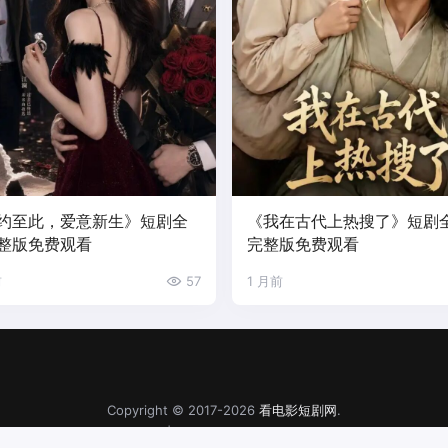
约至此，爱意新生》短剧全
《我在古代上热搜了》短剧
整版免费观看
完整版免费观看
前
57
1 月前
Copyright © 2017-2026
看电影短剧网
.
网站地图
|
千朋AI
苏ICP备16020764号