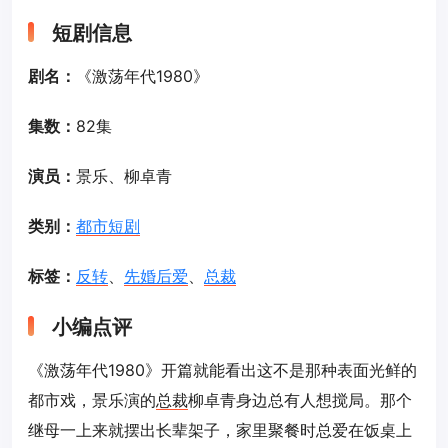
短剧信息
剧名：
《激荡年代1980》
集数：
82集
演员：
景乐、柳卓青
类别：
都市短剧
标签：
反转
、
先婚后爱
、
总裁
小编点评
《激荡年代1980》开篇就能看出这不是那种表面光鲜的
都市戏，景乐演的
总裁
柳卓青身边总有人想搅局。那个
继母一上来就摆出长辈架子，家里聚餐时总爱在饭桌上