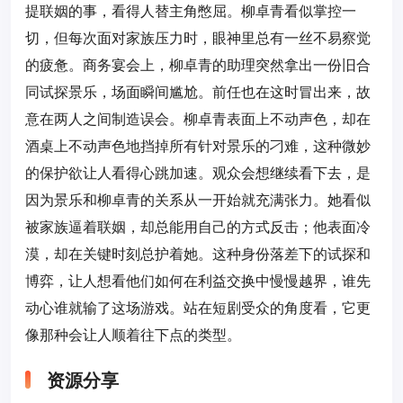
提联姻的事，看得人替主角憋屈。柳卓青看似掌控一
切，但每次面对家族压力时，眼神里总有一丝不易察觉
的疲惫。商务宴会上，柳卓青的助理突然拿出一份旧合
同试探景乐，场面瞬间尴尬。前任也在这时冒出来，故
意在两人之间制造误会。柳卓青表面上不动声色，却在
酒桌上不动声色地挡掉所有针对景乐的刁难，这种微妙
的保护欲让人看得心跳加速。观众会想继续看下去，是
因为景乐和柳卓青的关系从一开始就充满张力。她看似
被家族逼着联姻，却总能用自己的方式反击；他表面冷
漠，却在关键时刻总护着她。这种身份落差下的试探和
博弈，让人想看他们如何在利益交换中慢慢越界，谁先
动心谁就输了这场游戏。站在短剧受众的角度看，它更
像那种会让人顺着往下点的类型。
资源分享