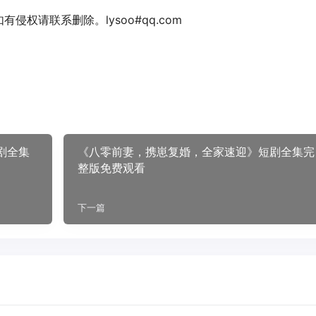
权请联系删除。lysoo#qq.com
剧全集
《八零前妻，携崽复婚，全家速迎》短剧全集完
整版免费观看
下一篇