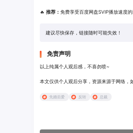
🔥
推荐：
免费享受百度网盘SVIP播放速度
建议尽快保存，链接随时可能失效！
免责声明
以上纯属个人观后感，不喜勿喷~
本文仅供个人观后分享，资源来源于网络，如有侵
先婚后爱
反转
总裁