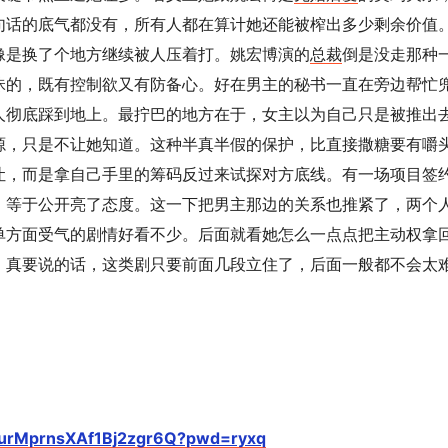
句话的底气都没有，所有人都在算计她还能被榨出多少剩余价值
像是换了个地方继续被人压着打。姚宏博演的
总裁
倒是没走那种
昧的，既有控制欲又有防备心。好在男主的秘书一直在旁边帮忙
人彻底踩到地上。最拧巴的地方在于，女主以为自己只是被推出
源，只是不让她知道。这种半真半假的保护，比直接撒糖要有嚼
让，而是拿自己手里的筹码反过来试探对方底线。有一场项目签
，等于公开亮了态度。这一下把男主那边的关系也推紧了，两个
单方面受气的剧情好看不少。后面就看她怎么一点点把主动权拿
。真要说的话，这类剧只要前面几段立住了，后面一般都不会太
rHurMprnsXAf1Bj2zgr6Q?pwd=ryxq