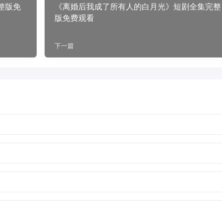
整版免
《离婚后我成了所有人的白月光》短剧全集完整
版免费观看
下一篇