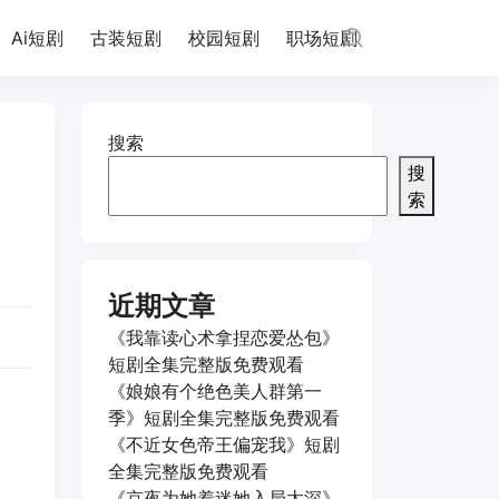
Ai短剧
古装短剧
校园短剧
职场短剧
搜索
搜
索
近期文章
《我靠读心术拿捏恋爱怂包》
短剧全集完整版免费观看
《娘娘有个绝色美人群第一
季》短剧全集完整版免费观看
《不近女色帝王偏宠我》短剧
全集完整版免费观看
《京夜为她着迷她入局太深》