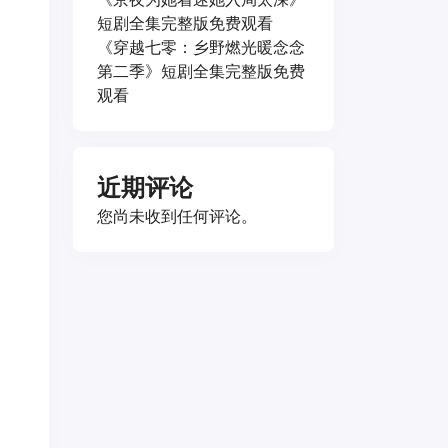
短剧全集完整版免费观看
《穿越七零：乡野燃光暖念念
第二季》短剧全集完整版免费
观看
近期评论
您尚未收到任何评论。