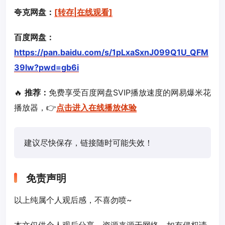
夸克网盘：
[转存|在线观看]
百度网盘：
https://pan.baidu.com/s/1pLxaSxnJ099Q1U_QFM
39lw?pwd=gb6i
🔥
推荐：
免费享受百度网盘SVIP播放速度的网易爆米花
播放器，👉
点击进入在线播放体验
建议尽快保存，链接随时可能失效！
免责声明
以上纯属个人观后感，不喜勿喷~