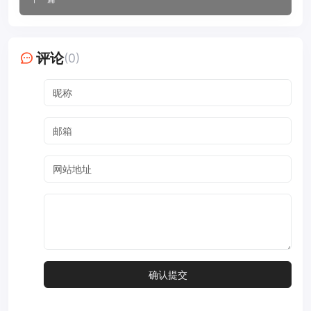
评论
(0)