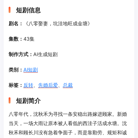
短剧信息
剧名：
《八零娶妻，坑洼地旺成金塘》
集数：
43集
制作方式：
AI生成短剧
类别：
AI短剧
标签：
反转
、
先婚后爱
、
总裁
短剧简介
八零年代，沈秋禾为寻找一条安稳出路嫁进顾家。新婚
当天，一场大雨让原本被人看低的西洼子活成水塘。沈
秋禾和顾长川没有急着争面子，而是靠勤劳、规矩和诚