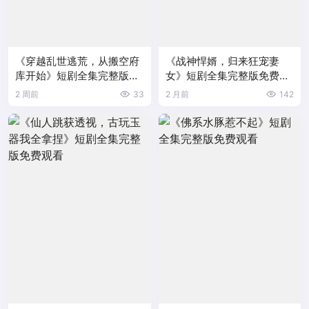
《穿越乱世逃荒，从搬空府
《战神悍婿，归来狂宠妻
库开始》短剧全集完整版免
女》短剧全集完整版免费观
费观看
看
2 周前
33
2 月前
142