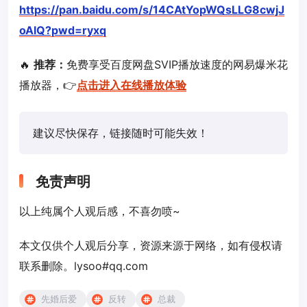
https://pan.baidu.com/s/14CAtYopWQsLLG8cwjJ
oAlQ?pwd=ryxq
🔥
推荐：
免费享受百度网盘SVIP播放速度的网易爆米花
播放器，👉
点击进入在线播放体验
建议尽快保存，链接随时可能失效！
免责声明
以上纯属个人观后感，不喜勿喷~
本文仅供个人观后分享，资源来源于网络，如有侵权请
联系删除。lysoo#qq.com
先婚后爱
反转
总裁