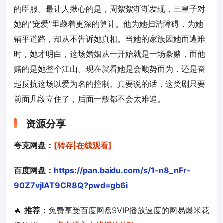
的臣服。最让人揪心的是，周絮絮渐渐发现，三皇子对
她的"宠爱"里藏着更深的算计。他为她扫清障碍，为她
铺平道路，却从不告诉她真相。当她的家族因她而遭难
时，她才明白，这场婚姻从一开始就是一场豪赌，而他
赌的是她整个江山。现在就看她是会顺势而为，还是奋
起反抗这场以爱为名的控制。真要说的话，这类剧只要
前面几段立住了，后面一般都不会太难追。
资源分享
夸克网盘：
[转存|在线观看]
百度网盘：
https://pan.baidu.com/s/1-n8_nFr-
90Z7vjIAT9CR8Q?pwd=gb6i
🔥
推荐：
免费享受百度网盘SVIP播放速度的网易爆米花