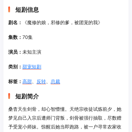
短剧信息
剧名：
《魔修的娘，邪修的爹，被团宠的我》
集数：
70集
演员：
未知主演
类别：
甜宠短剧
标签：
高甜
、
反转
、
总裁
短剧简介
桑杳天生剑骨，却心智懵懂。天绝宗收徒试炼前夕，她
梦见自己入宗后遭师门背叛，剑骨被强行抽取，尽数赠
予受宠小师妹。惊醒后她当即跑路，被一户寻常农家收