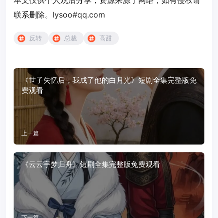
本文仅供个人观后分享，资源来源于网络，如有侵权请
联系删除。lysoo#qq.com
反转
总裁
高甜
《世子失忆后，我成了他的白月光》短剧全集完整版免
费观看
上一篇
《云云宇梦归舟》短剧全集完整版免费观看
下一篇