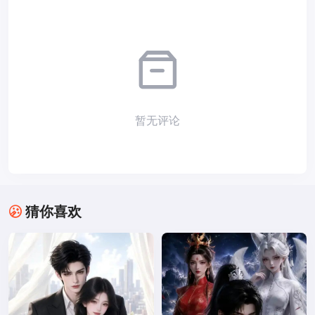
暂无评论
猜你喜欢