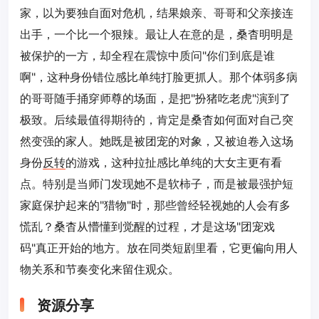
家，以为要独自面对危机，结果娘亲、哥哥和父亲接连
出手，一个比一个狠辣。最让人在意的是，桑杳明明是
被保护的一方，却全程在震惊中质问"你们到底是谁
啊"，这种身份错位感比单纯打脸更抓人。那个体弱多病
的哥哥随手捅穿师尊的场面，是把"扮猪吃老虎"演到了
极致。后续最值得期待的，肯定是桑杳如何面对自己突
然变强的家人。她既是被团宠的对象，又被迫卷入这场
身份
反转
的游戏，这种拉扯感比单纯的大女主更有看
点。特别是当师门发现她不是软柿子，而是被最强护短
家庭保护起来的"猎物"时，那些曾经轻视她的人会有多
慌乱？桑杳从懵懂到觉醒的过程，才是这场"团宠戏
码"真正开始的地方。放在同类短剧里看，它更偏向用人
物关系和节奏变化来留住观众。
资源分享