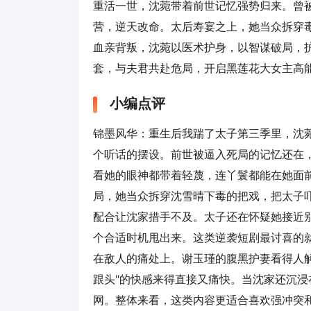
重活一世，沈菀带着前世记忆强势归来。曾
营，逆天改命。太后寿宴之上，她当众拆穿
血亲背叛，沈菀以医术护身，以智谋破局，
套，与夫君共赴危局，开启黑莲花大女主高能
小编点评
锦墨风华：重生后我踹了太子第三季里，沈
个听话的摆设。前世被逼入死局的记忆还在
看她的眼神都带着轻蔑，连丫鬟都能在她面
局，她当众拆穿沈雪晴下毒的把戏，把太子
配合让沈家措手不及。太子还在怀疑她接近
个合适时机甩出来。这类逆袭短剧最讨喜的
在敌人的痛处上。谢玉瑾的腹黑护妻看得人
跟头"的快感来得直接又痛快。当沈家还沉
网。整体来看，这类内容更适合喜欢强冲突