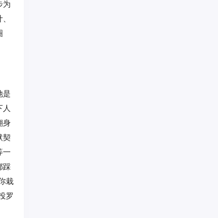
步为
计、
圈
她是
下人
翻身
默契
等一
都踩
你栽
投罗