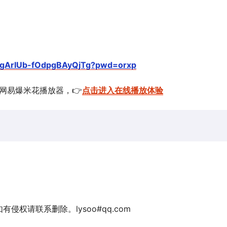
dpgArIUb-fOdpgBAyQjTg?pwd=orxp
的网易爆米花播放器，👉
点击进入在线播放体验
权请联系删除。lysoo#qq.com