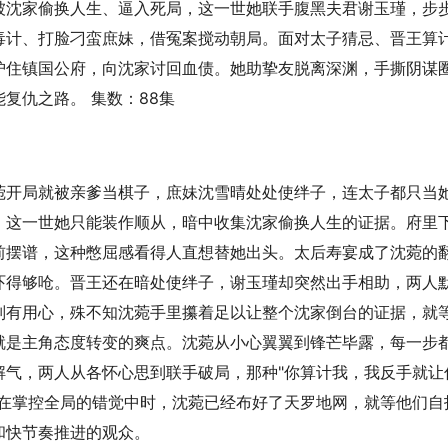
被沈家偷换人生、逼入死局，这一世她联手腹黑夫君谢玉瑾，步
毒计、打脸刁蛮庶妹，借冤案搅动朝局。面对太子猜忌、晋王算
护住镇国公府，向沈家讨回血债。她助挚友脱离深渊，手撕阴谋
复仇之路。 集数：88集
菀开局就被亲爹当棋子，庶妹沈雪晴处处使绊子，连太子都只当
，这一世她只能装作顺从，暗中收集沈家偷换人生的证据。府里
前摆谱，这种憋屈感看得人直想替她出头。太后寿宴成了沈菀的
吓得够呛。晋王还在暗处使绊子，谢玉瑾却突然出手相助，两人
别有用心，殊不知沈菀手里攥着足以让整个沈家倒台的证据，就
就是主角态度转变的爽点。沈菀从小心翼翼到锋芒毕露，每一步
解气，两人从各怀心思到联手破局，那种"你算计我，我反手就让
浸在掌控全局的错觉中时，沈菀已经布好了天罗地网，就等他们自
和快节奏推进的观众。