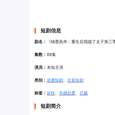
短剧信息
剧名：
《锦墨风华：重生后我踹了太子第三
集数：
88集
演员：
未知主演
类别：
逆袭短剧
、
古装短剧
标签：
反转
、
先婚后爱
、
总裁
短剧简介