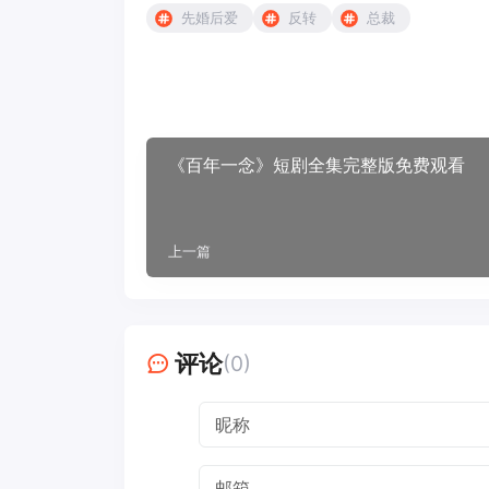
先婚后爱
反转
总裁
《百年一念》短剧全集完整版免费观看
上一篇
评论
(0)