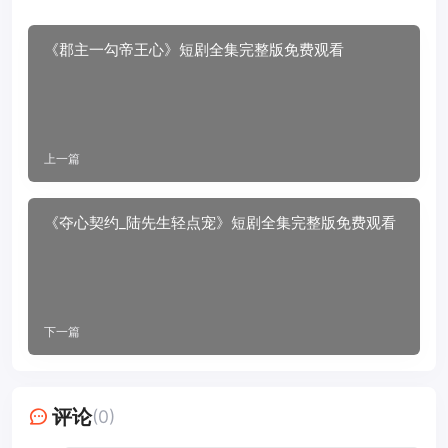
《郡主一勾帝王心》短剧全集完整版免费观看
上一篇
《夺心契约_陆先生轻点宠》短剧全集完整版免费观看
下一篇
评论
(0)