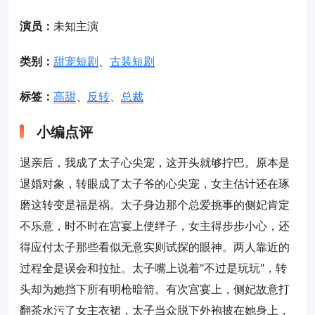
演员：
未知主演
类别：
甜宠短剧
、
古装短剧
标签：
高甜
、
反转
、
总裁
小编点评
退亲后，我成了太子心尖宠，这开头就够拧巴。原本是
退婚对象，转眼成了太子爷的心尖宠，女主估计还在琢
磨这转变是福是祸。太子身边那个总爱挑事的侧妃肯定
不乐意，时不时在宫宴上使绊子，女主得步步小心，还
得应付太子那些看似无意实则试探的眼神。两人靠近的
过程全是误会和拉扯。太子嘴上说着"不过是玩玩"，转
头却为她挡下所有明枪暗箭。有次宫宴上，侧妃故意打
翻茶水污了女主衣裙，太子当众脱下外袍披在她身上，