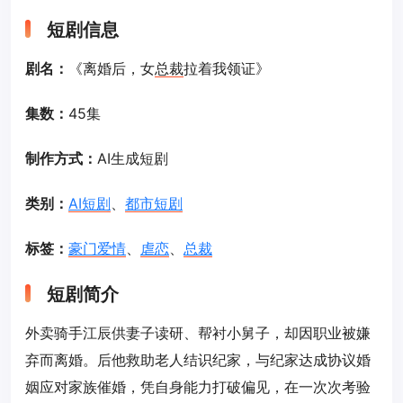
短剧信息
剧名：
《离婚后，女
总裁
拉着我领证》
集数：
45集
制作方式：
AI生成短剧
类别：
AI短剧
、
都市短剧
标签：
豪门爱情
、
虐恋
、
总裁
短剧简介
外卖骑手江辰供妻子读研、帮衬小舅子，却因职业被嫌
弃而离婚。后他救助老人结识纪家，与纪家达成协议婚
姻应对家族催婚，凭自身能力打破偏见，在一次次考验