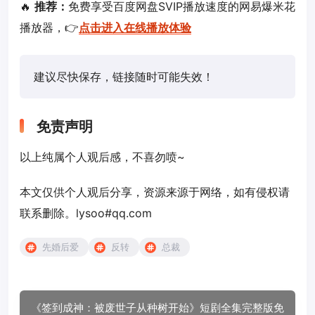
🔥
推荐：
免费享受百度网盘SVIP播放速度的网易爆米花
播放器，👉
点击进入在线播放体验
建议尽快保存，链接随时可能失效！
免责声明
以上纯属个人观后感，不喜勿喷~
本文仅供个人观后分享，资源来源于网络，如有侵权请
联系删除。lysoo#qq.com
先婚后爱
反转
总裁
《签到成神：被废世子从种树开始》短剧全集完整版免