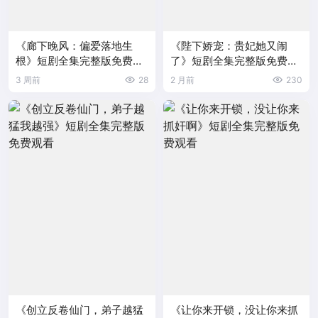
《廊下晚风：偏爱落地生
《陛下娇宠：贵妃她又闹
根》短剧全集完整版免费观
了》短剧全集完整版免费观
看
看
3 周前
28
2 月前
230
《创立反卷仙门，弟子越猛
《让你来开锁，没让你来抓