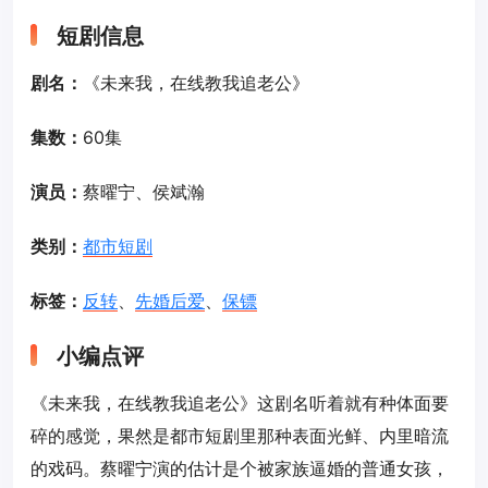
短剧信息
剧名：
《未来我，在线教我追老公》
集数：
60集
演员：
蔡曜宁、侯斌瀚
类别：
都市短剧
标签：
反转
、
先婚后爱
、
保镖
小编点评
《未来我，在线教我追老公》这剧名听着就有种体面要
碎的感觉，果然是都市短剧里那种表面光鲜、内里暗流
的戏码。蔡曜宁演的估计是个被家族逼婚的普通女孩，