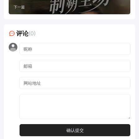
下一篇
评论
(0)