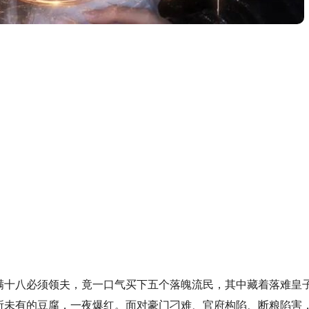
满十八必须领夫，竟一口气买下五个落魄流民，其中藏着落难皇
所未有的豆腐，一夜爆红。面对豪门刁难、官府构陷、断粮陷害