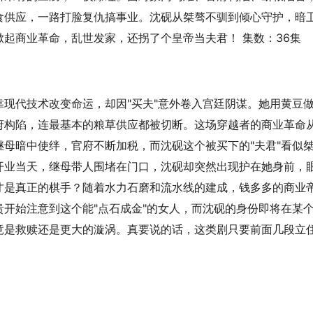
食供应，一路打脸复仇搞事业。沈砚从桀骜不驯到倾心守护，暗
起商业革命，乱世发家，还拐了个皇帝当夫君！ 集数：36集
现代技术改变命运，却因"买夫"意外卷入宫廷阴谋。她用黄豆
府构陷，连最基本的粮草供应都被切断。这场穿越者的商业革命
母暗中使绊，官府不断加税，而沈砚这个被买下的"夫君"看似
开业当天，继母带人围堵在门口，沈砚却突然出现护在她身前，
才是真正的棋手？随着水力石磨和流水线的建成，钱多多的商业
开始注意到这个能"点石成金"的女人，而沈砚的身份即将在某
竟是救赎还是更大的漩涡。真要说的话，这类剧只要前面几段立