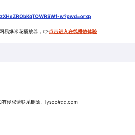
1tmuzXHeZRObKqTOWRSWf-w?pwd=orxp
的网易爆米花播放器，👉
点击进入在线播放体验
权请联系删除。lysoo#qq.com