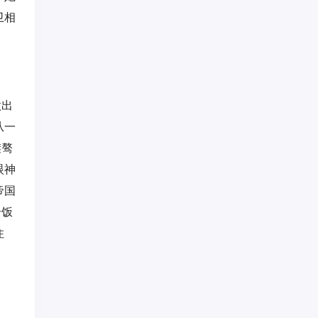
卫相
做出
从一
桀骜
眼神
帝国
个饭
住