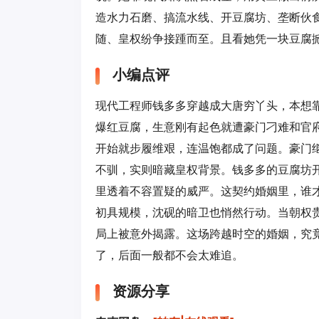
造水力石磨、搞流水线、开豆腐坊、垄断伙
随、皇权纷争接踵而至。且看她凭一块豆腐掀
小编点评
现代工程师钱多多穿越成大唐穷丫头，本想靠
爆红豆腐，生意刚有起色就遭豪门刁难和官
开始就步履维艰，连温饱都成了问题。豪门继
不驯，实则暗藏皇权背景。钱多多的豆腐坊
里透着不容置疑的威严。这契约婚姻里，谁
初具规模，沈砚的暗卫也悄然行动。当朝权贵
局上被意外揭露。这场跨越时空的婚姻，究
了，后面一般都不会太难追。
资源分享