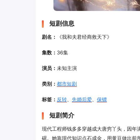
短剧信息
剧名：
《我和夫君经商救天下》
集数：
36集
演员：
未知主演
类别：
都市短剧
标签：
反转
、
先婚后爱
、
保镖
短剧简介
现代工程师钱多多穿越成大唐穷丫头，因年
砚。她靠现代知识点石成金，用黄豆做出前