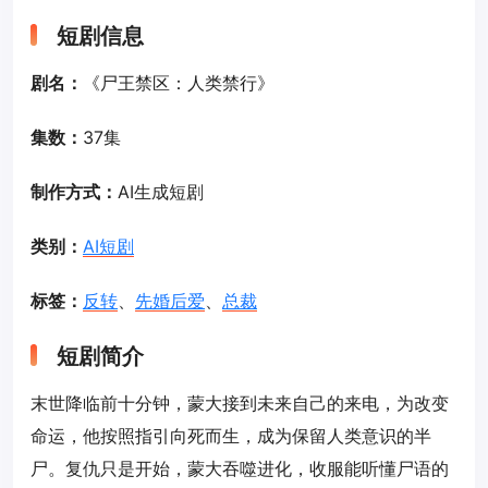
短剧信息
剧名：
《尸王禁区：人类禁行》
集数：
37集
制作方式：
AI生成短剧
类别：
AI短剧
标签：
反转
、
先婚后爱
、
总裁
短剧简介
末世降临前十分钟，蒙大接到未来自己的来电，为改变
命运，他按照指引向死而生，成为保留人类意识的半
尸。复仇只是开始，蒙大吞噬进化，收服能听懂尸语的