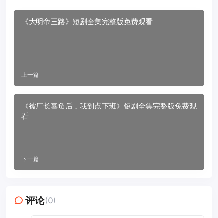
《大明帝王路》短剧全集完整版免费观看
上一篇
《被厂长辜负后，我到点下班》短剧全集完整版免费观
看
下一篇
评论
(0)