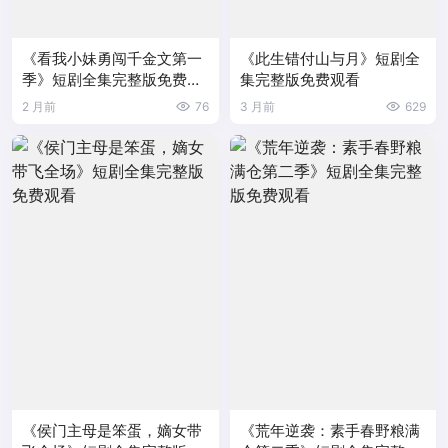
《看我小妹勇闯千金文第一
《此生错付山与月》短剧全
季》短剧全集完整版免费观
集完整版免费观看
看
2 月前
76
3 月前
629
《侯门主母是笨蛋，嫡女带
《荒年逆袭：素手春野粮满