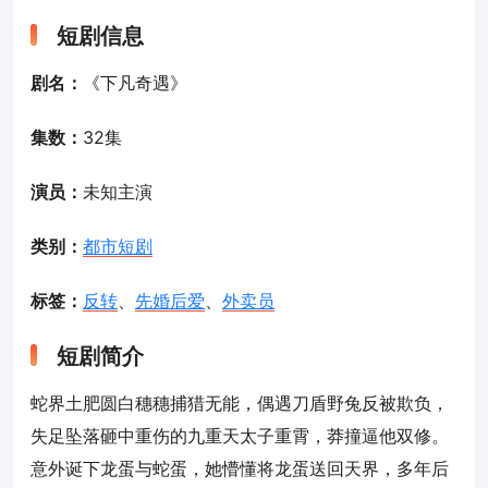
短剧信息
剧名：
《下凡奇遇》
集数：
32集
演员：
未知主演
类别：
都市短剧
标签：
反转
、
先婚后爱
、
外卖员
短剧简介
蛇界土肥圆白穗穗捕猎无能，偶遇刀盾野兔反被欺负，
失足坠落砸中重伤的九重天太子重霄，莽撞逼他双修。
意外诞下龙蛋与蛇蛋，她懵懂将龙蛋送回天界，多年后