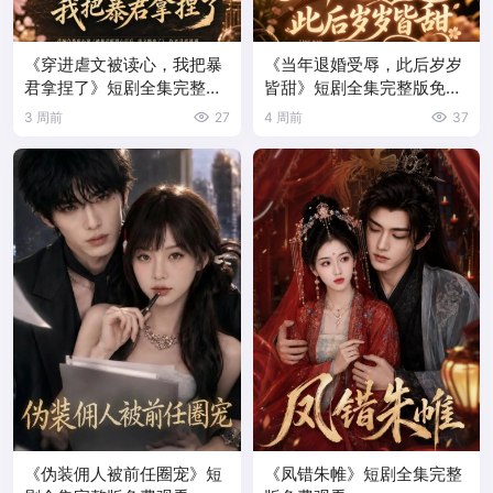
《穿进虐文被读心，我把暴
《当年退婚受辱，此后岁岁
君拿捏了》短剧全集完整版
皆甜》短剧全集完整版免费
免费观看
观看
3 周前
27
4 周前
37
《伪装佣人被前任圈宠》短
《凤错朱帷》短剧全集完整