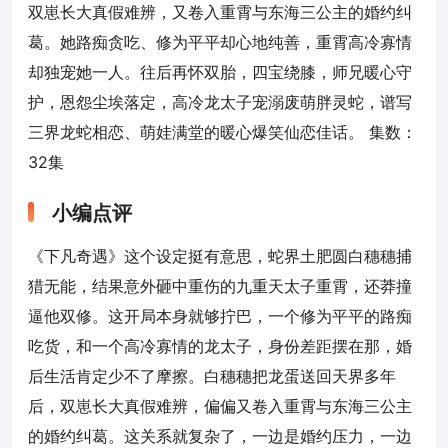
双崽长大真假难辨，又卷入重霄与东海三公主的婚约纠
葛。她路痴贪吃、修为平平却心地纯善，重霄高冷寡情
却独宠她一人。往后再怀双胎，四宝绕膝，师兄暖心守
护，恩怨尘埃落定，高冷龙太子宠溺废萌胖灵蛇，谱写
三界龙蛇相恋、萌娃满堂的暖心爆笑仙恋佳话。 集数：
32集
小编点评
《下凡奇遇》这个设定挺有意思，蛇界土肥圆白穗穗捕
猎无能，结果意外砸中重伤的九重天太子重霄，还莽撞
逼他双修。这开局本身就够拧巴，一个修为平平的路痴
吃货，和一个高冷寡情的龙太子，身份差距摆在那，婚
后生活肯定少不了摩擦。白穗穗把龙蛋送回天界多年
后，双崽长大真假难辨，偏偏又卷入重霄与东海三公主
的婚约纠葛。这关系就复杂了，一边是婚约压力，一边