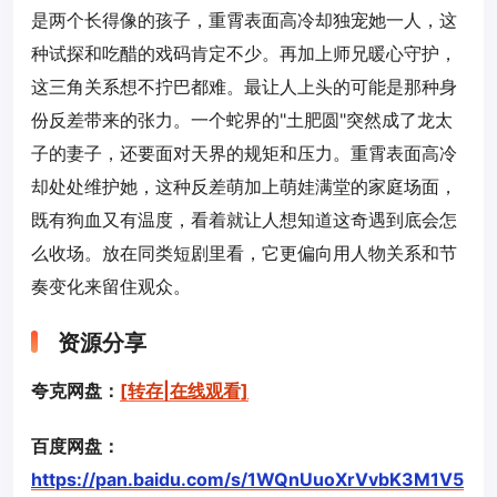
是两个长得像的孩子，重霄表面高冷却独宠她一人，这
种试探和吃醋的戏码肯定不少。再加上师兄暖心守护，
这三角关系想不拧巴都难。最让人上头的可能是那种身
份反差带来的张力。一个蛇界的"土肥圆"突然成了龙太
子的妻子，还要面对天界的规矩和压力。重霄表面高冷
却处处维护她，这种反差萌加上萌娃满堂的家庭场面，
既有狗血又有温度，看着就让人想知道这奇遇到底会怎
么收场。放在同类短剧里看，它更偏向用人物关系和节
奏变化来留住观众。
资源分享
夸克网盘：
[转存|在线观看]
百度网盘：
https://pan.baidu.com/s/1WQnUuoXrVvbK3M1V5