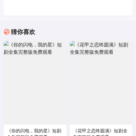
猜你喜欢
《你的闪电，我的星》短剧
《花甲之恋终圆满》短剧全