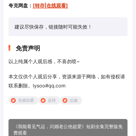
夸克网盘：
[转存|在线观看]
建议尽快保存，链接随时可能失效！
免责声明
以上纯属个人观后感，不喜勿喷~
本文仅供个人观后分享，资源来源于网络，如有侵权请
联系删除。lysoo#qq.com
先婚后爱
反转
总裁
《我能看见气运，闪婚老公他超爱》短剧全集完整版免
费观看