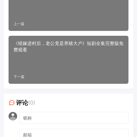
上一篇
《错嫁进村后，老公竟是养猪大户》短剧全集完整版免
费观看
下一篇
评论
(0)