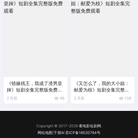
《错嫁残王，我成了渣男皇
《又怎么了，我的大小姐：
婶》短剧全集完整版免费观
献爱为枝》短剧全集完整版
看
免费观看
2 月前
68
2 月前
138
Copyright © 2017-2026
看电影短剧网
.
网站地图
|
千朋AI
苏ICP备16020764号