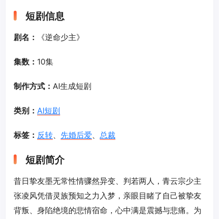
短剧信息
剧名：
《逆命少主》
集数：
10集
制作方式：
AI生成短剧
类别：
AI短剧
标签：
反转
、
先婚后爱
、
总裁
短剧简介
昔日挚友墨无常性情骤然异变、判若两人，青云宗少主
张凌风凭借灵族预知之力入梦，亲眼目睹了自己被挚友
背叛、身陷绝境的悲情宿命，心中满是震撼与悲痛。为