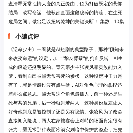
查清墨无常性情大变的真正缘由，也为打破既定的悲惨
结局、改写命运，他毅然直面这段破碎的情谊，在生死
危局之间，做出足以扭转乾坤的关键决断！ 集数：10集
小编点评
《逆命少主》一看就是AI短剧的典型路子，那种"预知未
来改变命运"的设定，加上"挚友背叛"的狗血
反转
，AI生
成的痕迹还挺明显的。青云宗少主张凌风靠灵族能力入
梦，看到自己被墨无常害死的惨状，这种设定冲击力是
有了，就是情感过渡有点生硬，AI对角色心理的拿捏还
差那么点意思。墨无常这个角色最抓人，前一秒还是生
死与共的兄弟，后一秒就判若两人，这种身份反差让人
好奇他到底是被控制了还是另有隐情。张凌风为了改命
直接闯入险境，两人在家族宴会上对峙的场面肯定很有
张力，墨无常那种表面冷漠实则暗中保护的姿态，把
先