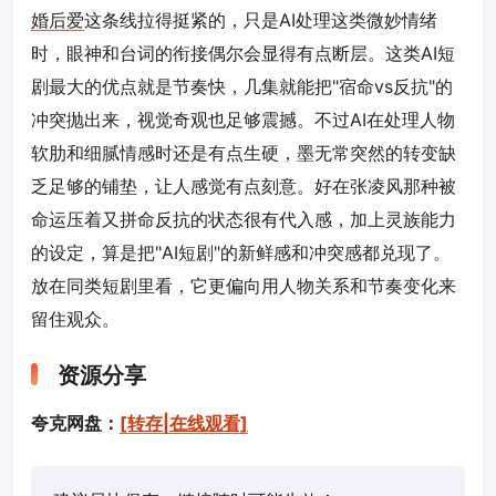
婚后爱
这条线拉得挺紧的，只是AI处理这类微妙情绪
时，眼神和台词的衔接偶尔会显得有点断层。这类AI短
剧最大的优点就是节奏快，几集就能把"宿命vs反抗"的
冲突抛出来，视觉奇观也足够震撼。不过AI在处理人物
软肋和细腻情感时还是有点生硬，墨无常突然的转变缺
乏足够的铺垫，让人感觉有点刻意。好在张凌风那种被
命运压着又拼命反抗的状态很有代入感，加上灵族能力
的设定，算是把"AI短剧"的新鲜感和冲突感都兑现了。
放在同类短剧里看，它更偏向用人物关系和节奏变化来
留住观众。
资源分享
夸克网盘：
[转存|在线观看]