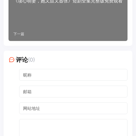
《读心萌妻，她又甜又嚣张》短剧全集完整版免费观看
下一篇
评论
(0)