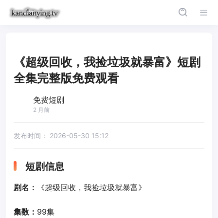
《超级回收，我捡垃圾就暴富》短剧
全集完整版免费观看
免费短剧
2 月前
发布时间：
2026-05-30 15:12
短剧信息
剧名：
《超级回收，我捡垃圾就暴富》
集数：
99集