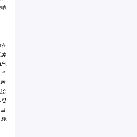
彻底
放在
元素
直气
被指
脉亲
能会
从忍
合当
大概