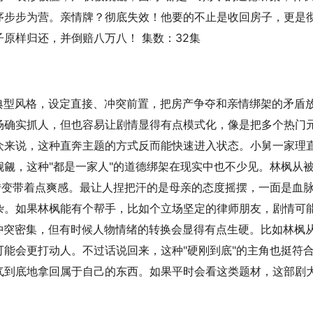
序步步为营。亲情牌？彻底失效！他要的不止是收回房子，更是
原样归还，并倒赔八万八！ 集数：32集
典型风格，设定直接、冲突前置，把房产争夺和亲情绑架的矛盾
场确实抓人，但也容易让剧情显得有点模式化，像是把多个热门
众来说，这种直奔主题的方式反而能快速进入状态。小舅一家理
觎，这种"都是一家人"的道德绑架在现实中也不少见。林枫从
转变带着点爽感。最让人捏把汗的是母亲的态度摇摆，一面是血
杂。如果林枫能有个帮手，比如个立场坚定的律师朋友，剧情可
冲突密集，但有时候人物情绪的转换会显得有点生硬。比如林枫
能会更打动人。不过话说回来，这种"硬刚到底"的主角也挺符
气到底地拿回属于自己的东西。如果平时会看这类题材，这部剧