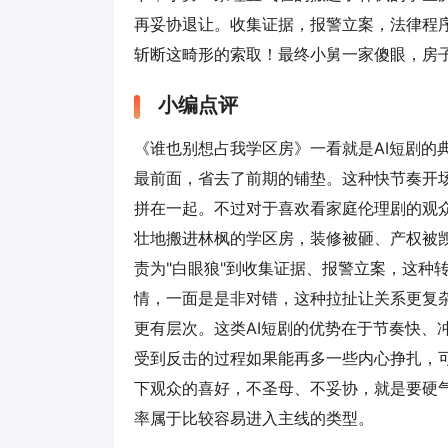
再妥协退让。收集证据，报警立案，法律程
斩断这畸形的索取！最终小舅一家傻眼，房子
小编点评
《谁也别想占我学区房》一看就是AI短剧的
最前面，省去了前期的铺垫。这种快节奏开
拼在一起。不过对于喜欢看家庭伦理剧的观
壮地搬进林枫的学区房，装修被砸、产权被觊
责为"白眼狼"到收集证据、报警立案，这种
情，一面是是非对错，这种拉扯让关系更复
更有层次。这类AI短剧的优势在于节奏快、
受到反击的过程如果能再多一些内心挣扎，可
下观众的喜好，不圣母、不妥协，就是要硬
率属于比较容易进入主线的类型。