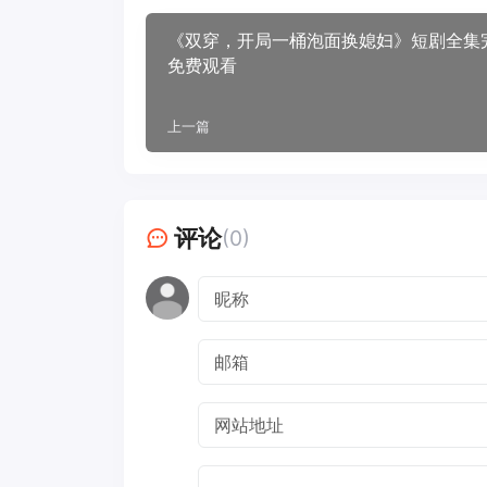
《双穿，开局一桶泡面换媳妇》短剧全集
免费观看
上一篇
评论
(0)