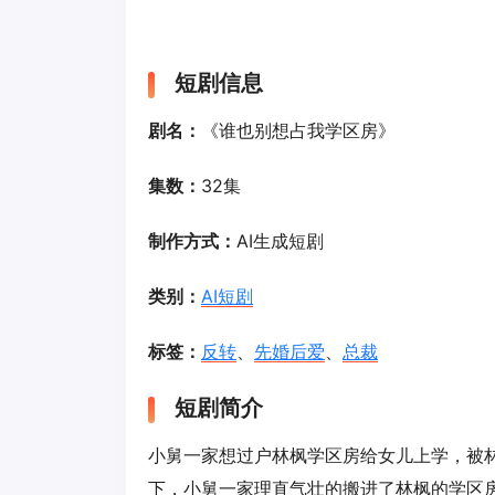
短剧信息
剧名：
《谁也别想占我学区房》
集数：
32集
制作方式：
AI生成短剧
类别：
AI短剧
标签：
反转
、
先婚后爱
、
总裁
短剧简介
小舅一家想过户林枫学区房给女儿上学，被
下，小舅一家理直气壮的搬进了林枫的学区房