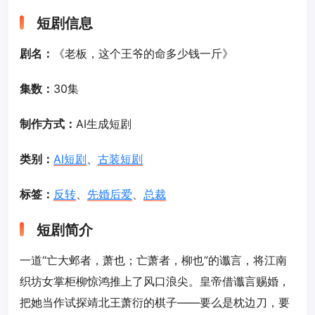
短剧信息
剧名：
《老板，这个王爷的命多少钱一斤》
集数：
30集
制作方式：
AI生成短剧
类别：
AI短剧
、
古装短剧
标签：
反转
、
先婚后爱
、
总裁
短剧简介
一道“亡大邺者，萧也；亡萧者，柳也”的谶言，将江南
织坊女掌柜柳惊鸿推上了风口浪尖。皇帝借谶言赐婚，
把她当作试探靖北王萧衍的棋子——要么是枕边刀，要