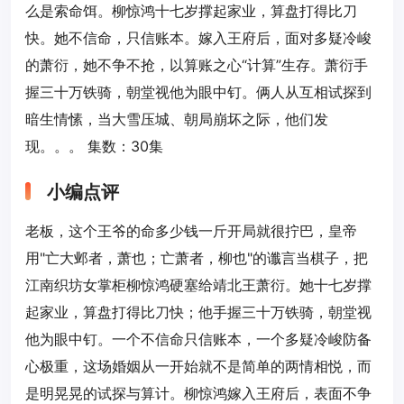
么是索命饵。柳惊鸿十七岁撑起家业，算盘打得比刀
快。她不信命，只信账本。嫁入王府后，面对多疑冷峻
的萧衍，她不争不抢，以算账之心“计算”生存。萧衍手
握三十万铁骑，朝堂视他为眼中钉。俩人从互相试探到
暗生情愫，当大雪压城、朝局崩坏之际，他们发
现。。。 集数：30集
小编点评
老板，这个王爷的命多少钱一斤开局就很拧巴，皇帝
用"亡大邺者，萧也；亡萧者，柳也"的谶言当棋子，把
江南织坊女掌柜柳惊鸿硬塞给靖北王萧衍。她十七岁撑
起家业，算盘打得比刀快；他手握三十万铁骑，朝堂视
他为眼中钉。一个不信命只信账本，一个多疑冷峻防备
心极重，这场婚姻从一开始就不是简单的两情相悦，而
是明晃晃的试探与算计。柳惊鸿嫁入王府后，表面不争