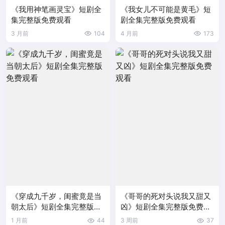
《我用神笔画灵宝》短剧全
《我女儿不可能是黄毛》短
集完整版免费观看
剧全集完整版免费观看
3 月前
104
4 月前
173
《穿成九千岁，闺蜜竟是当
《哥哥的死对头说我又甜又
朝太后》短剧全集完整版免
凶》短剧全集完整版免费观
费观看
看
1 月前
44
3 周前
37