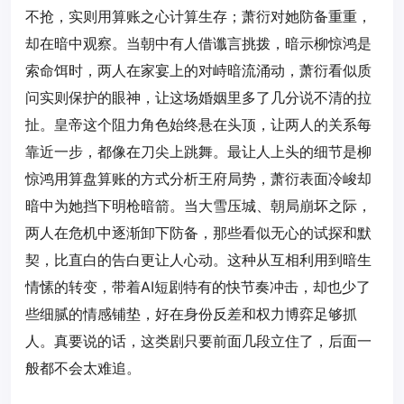
不抢，实则用算账之心计算生存；萧衍对她防备重重，
却在暗中观察。当朝中有人借谶言挑拨，暗示柳惊鸿是
索命饵时，两人在家宴上的对峙暗流涌动，萧衍看似质
问实则保护的眼神，让这场婚姻里多了几分说不清的拉
扯。皇帝这个阻力角色始终悬在头顶，让两人的关系每
靠近一步，都像在刀尖上跳舞。最让人上头的细节是柳
惊鸿用算盘算账的方式分析王府局势，萧衍表面冷峻却
暗中为她挡下明枪暗箭。当大雪压城、朝局崩坏之际，
两人在危机中逐渐卸下防备，那些看似无心的试探和默
契，比直白的告白更让人心动。这种从互相利用到暗生
情愫的转变，带着AI短剧特有的快节奏冲击，却也少了
些细腻的情感铺垫，好在身份反差和权力博弈足够抓
人。真要说的话，这类剧只要前面几段立住了，后面一
般都不会太难追。