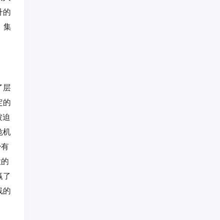
升的
 集
了层
定的
被迫
危机
少有
欲的
赢了
线的