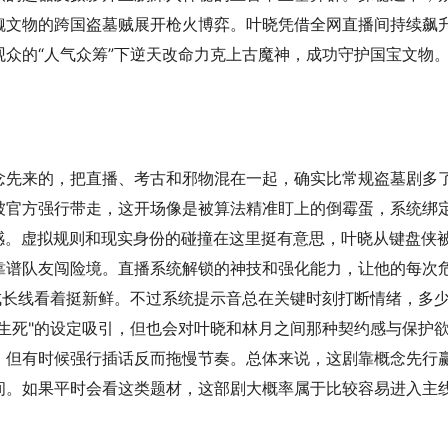
觎文物的跨国盗墓贼展开枪火博弈。叶晓凭借全网直播间持续飙
众的“人气众筹”下逆天改命力克上古魔神，成功守护国宝文物。
念先来的，把直播、考古和邪物混在一起，确实比常规盗墓剧多
被官方强行带走，这开场像是被算法精准盯上的倒霉蛋，系统绑
感。虚拟规则和现实身份的碰撞在这里挺有意思，叶晓从键盘侠
靠谱队友闯险境。直播系统解锁的神技和强化能力，让他的每次
成长线看着挺新鲜。不过系统提示音总在关键时刻打断情绪，多
生死"的设定吸引，但也会对叶晓和林月之间那种契约感与保护
，但有时候强行插话反而拖慢节奏。总体来说，这剧靠概念先行
间。如果平时会看这类题材，这部剧大概率属于比较容易进入主