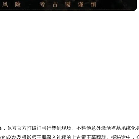
幕，竟被官方打破门强行架到现场。不料他意外激活盗墓系统化
软的赵磊及摄影师王鹏深入神秘的上古帝王墓葬群。探秘途中，