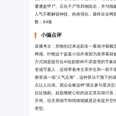
屡遭盔甲尸、石化干尸等邪物阻击，并与觊
人气不断解锁神技、肉身强化，最终在全网观
数：84集
小编点评
直播考古：邪物别过来这剧名一看就冲着概
网感。叶晓这个盗墓小说作者因为发弹幕就
方式倒是挺符合AI短剧那种不讲道理的节奏
变成守墓人，还得带着考古系学生和一群不
都变成一场"人气众筹"，这种算法干预下的
点让人出戏。观众会被这种"观众参与度决定
拉扯挑剔。赵磊嘴硬心软的设定其实很讨喜
开局，但关系细节和情绪细腻度还有提升空
类型。