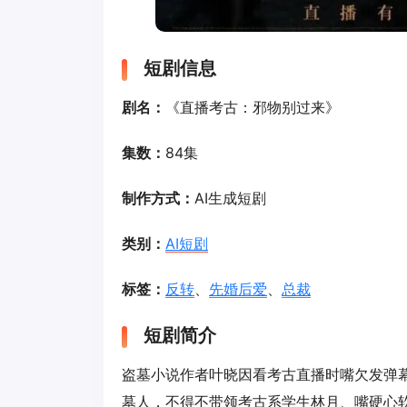
短剧信息
剧名：
《直播考古：邪物别过来》
集数：
84集
制作方式：
AI生成短剧
类别：
AI短剧
标签：
反转
、
先婚后爱
、
总裁
短剧简介
盗墓小说作者叶晓因看考古直播时嘴欠发弹
墓人，不得不带领考古系学生林月、嘴硬心