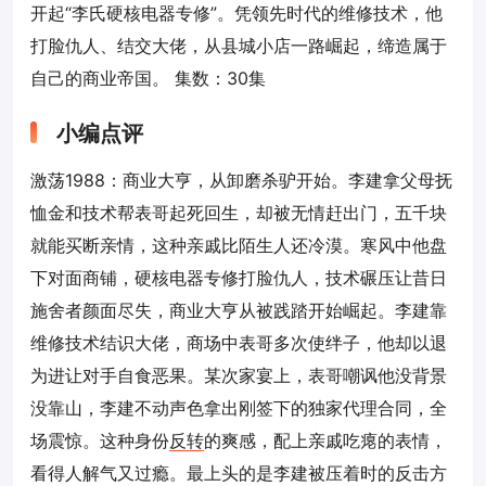
开起“李氏硬核电器专修”。凭领先时代的维修技术，他
打脸仇人、结交大佬，从县城小店一路崛起，缔造属于
自己的商业帝国。 集数：30集
小编点评
激荡1988：商业大亨，从卸磨杀驴开始。李建拿父母抚
恤金和技术帮表哥起死回生，却被无情赶出门，五千块
就能买断亲情，这种亲戚比陌生人还冷漠。寒风中他盘
下对面商铺，硬核电器专修打脸仇人，技术碾压让昔日
施舍者颜面尽失，商业大亨从被践踏开始崛起。李建靠
维修技术结识大佬，商场中表哥多次使绊子，他却以退
为进让对手自食恶果。某次家宴上，表哥嘲讽他没背景
没靠山，李建不动声色拿出刚签下的独家代理合同，全
场震惊。这种身份
反转
的爽感，配上亲戚吃瘪的表情，
看得人解气又过瘾。最上头的是李建被压着时的反击方