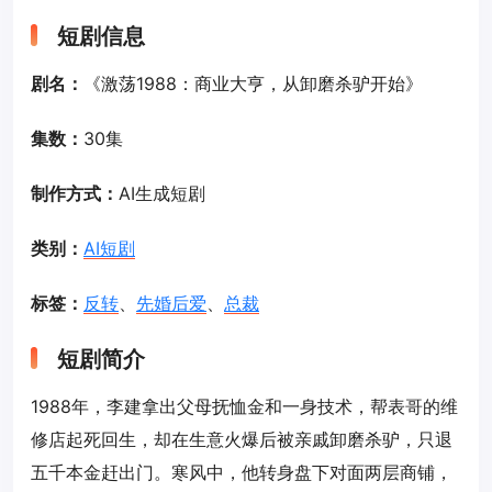
短剧信息
剧名：
《激荡1988：商业大亨，从卸磨杀驴开始》
集数：
30集
制作方式：
AI生成短剧
类别：
AI短剧
标签：
反转
、
先婚后爱
、
总裁
短剧简介
1988年，李建拿出父母抚恤金和一身技术，帮表哥的维
修店起死回生，却在生意火爆后被亲戚卸磨杀驴，只退
五千本金赶出门。寒风中，他转身盘下对面两层商铺，