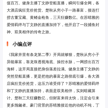
值百万。健身主播丁文静登船直播，瞬间引爆全网，各
大酒店疯狂竞价抢货。楚秋从穷小子一路暴富，接连打
捞古董宝藏、黄鳍金枪鱼，三天狂赚数亿。在苏晴雅的
爱情羁绊与丁文静的直播加持下，他开启了一段捕鱼封
神、双美相伴的传奇之旅。
小编点评
《我家井里有条龙第二季》开局就够狠，楚秋从穷小子
异能暴富，靠龙珠透视海底、操控水脉，一网捞出百万
海鲜，这开局直接把身份落差拉满。健身主播丁文静的
突然登船直播，更是把他的暴富之路彻底引爆，各大酒
店疯狂竞价抢货，这压力谁受得了？苏晴雅的爱情羁绊
和丁文静的直播加持，表面是双美相伴，实则暗藏算
计。楚秋三天狂赚数亿，但财富来得太快，注定会引来
更多觊觎者。豪门背景的苏晴雅接近他的动机不纯，丁