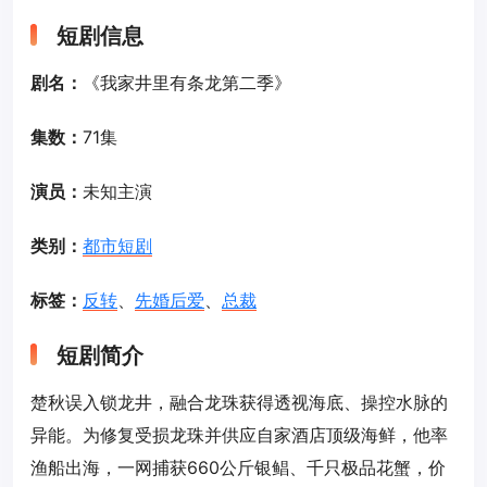
短剧信息
剧名：
《我家井里有条龙第二季》
集数：
71集
演员：
未知主演
类别：
都市短剧
标签：
反转
、
先婚后爱
、
总裁
短剧简介
楚秋误入锁龙井，融合龙珠获得透视海底、操控水脉的
异能。为修复受损龙珠并供应自家酒店顶级海鲜，他率
渔船出海，一网捕获660公斤银鲳、千只极品花蟹，价