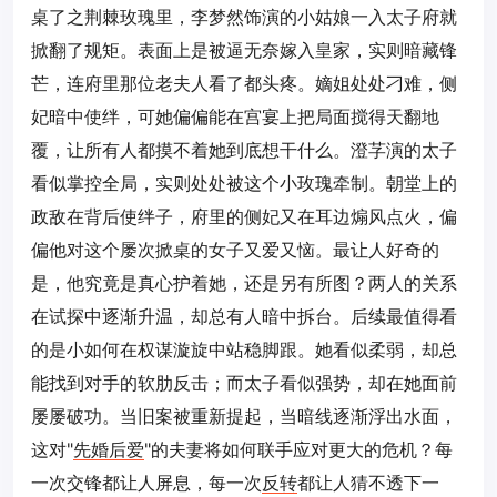
桌了之荆棘玫瑰里，李梦然饰演的小姑娘一入太子府就
掀翻了规矩。表面上是被逼无奈嫁入皇家，实则暗藏锋
芒，连府里那位老夫人看了都头疼。嫡姐处处刁难，侧
妃暗中使绊，可她偏偏能在宫宴上把局面搅得天翻地
覆，让所有人都摸不着她到底想干什么。澄芓演的太子
看似掌控全局，实则处处被这个小玫瑰牵制。朝堂上的
政敌在背后使绊子，府里的侧妃又在耳边煽风点火，偏
偏他对这个屡次掀桌的女子又爱又恼。最让人好奇的
是，他究竟是真心护着她，还是另有所图？两人的关系
在试探中逐渐升温，却总有人暗中拆台。后续最值得看
的是小如何在权谋漩旋中站稳脚跟。她看似柔弱，却总
能找到对手的软肋反击；而太子看似强势，却在她面前
屡屡破功。当旧案被重新提起，当暗线逐渐浮出水面，
这对"
先婚后爱
"的夫妻将如何联手应对更大的危机？每
一次交锋都让人屏息，每一次
反转
都让人猜不透下一