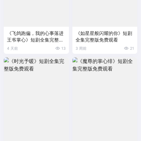
《飞鸽跑偏，我的心事落进
《如星星般闪耀的你》短剧
王爷掌心》短剧全集完整版
全集完整版免费观看
免费观看
4 天前
13
3 周前
21