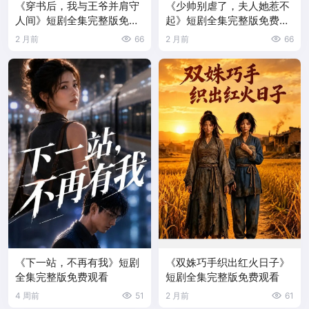
《穿书后，我与王爷并肩守
《少帅别虐了，夫人她惹不
人间》短剧全集完整版免费
起》短剧全集完整版免费观
观看
看
2 月前
66
2 月前
66
《下一站，不再有我》短剧
《双姝巧手织出红火日子》
全集完整版免费观看
短剧全集完整版免费观看
4 周前
51
2 月前
61