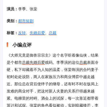
演员：
李季、张棠
类别：
都市短剧
标签：
反转
、
先婚后爱
、
总裁
小编点评
《大师兄竟是御兽宗宗主》这个名字听着像仙侠，结果
是个都市
总裁
先婚后爱
戏码。李季演的这位
总裁
表面冷
硬，私下却藏着不为人知的温柔，张棠饰演的合约妻子
初时处处设防，两人在家族压力和商业博弈中越走越
近。那位总在背后使绊子的继母，还有时不时在饭局上
发难的商业对手，把这对新人夫妻的关系拧得越来越
紧。电梯里的对峙、酒会上的试探，每一次靠近都带着
算计和试探。张棠的角色看似被动，实则暗藏锋芒，李