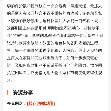
季的保护欲和控制欲在一次次危机中暴露无遗。最抓人
的是两人在公开场合不得不维持的疏离感，转身却又私
下较劲的微妙氛围，这种反差让人容易一口气看下去。
这部剧最上头的是那种"明明知道不该动心，却控制不
住"的拉扯感。李季的
总裁
角色看似掌控一切，却在面对
张棠时暴露出软肋；张棠的角色从防备到依赖的过程
里，每一个细微的眼神变化都让人揪心。最让人期待的
是两人在家庭和商业双重压力下，如何一步步突破心
防，又如何应对那些不断试图拆散他们的阻力。放在同
类短剧里看，它更偏向用人物关系和节奏变化来留住观
众。
资源分享
夸克网盘：
[转存|在线观看]