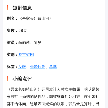
短剧信息
剧名：
《吾家长姐镇山河》
集数：
58集
演员：
尚雨茜、邹昊
类别：
都市短剧
标签：
反转
、
先婚后爱
、
总裁
小编点评
《吾家长姐镇山河》开局就让人替女主憋屈，明明是替
家族扛下婚姻的牺牲品，却被继母处处刁难，连个婚礼
都不给体面。这场表面光鲜的联姻，背后全是算计，男