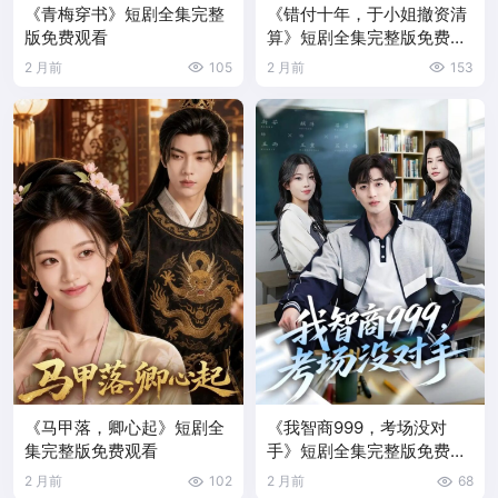
《青梅穿书》短剧全集完整
《错付十年，于小姐撤资清
版免费观看
算》短剧全集完整版免费观
看
2 月前
105
2 月前
153
《马甲落，卿心起》短剧全
《我智商999，考场没对
集完整版免费观看
手》短剧全集完整版免费观
看
2 月前
102
2 月前
68