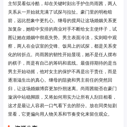
主邹昊看似冷酷，却在关键时刻出手护住尚雨茜，两人
关系从一开始就充满了试探与拉扯。豪门里的明枪暗
箭，远比想象中更扎心。继母的搅局让这场婚姻关系更
加复杂，她暗中安排的商业对手不断给女主使绊子，试
图让她在婚姻中彻底失势。男主表面冷淡，实则暗中观
察，两人在会议室的交锋、饭局上的试探，都是关系变
化的转折点。尚雨茜的韧性开始显现，她不是任人摆布
的棋子，而是有自己的筹码和底线。最值得期待的是当
男主开始动摇，他对女主的保护不再是出于责任，而是
逐渐滋生出的真心。继母的阻挠和男主前任的突然回
归，让这场婚姻博弈更加扑朔迷离。尚雨茜能否在豪门
漩涡中站稳脚跟，又将如何用实力让所有人刮目相看，
这才是最让人容易一口气看下去的部分。放在同类短剧
里看，它更偏向用人物关系和节奏变化来留住观众。