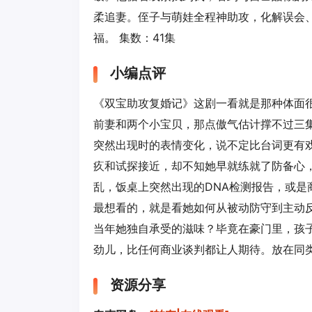
柔追妻。侄子与萌娃全程神助攻，化解误会
福。 集数：41集
小编点评
《双宝助攻复婚记》这剧一看就是那种体面
前妻和两个小宝贝，那点傲气估计撑不过三
突然出现时的表情变化，说不定比台词更有
疚和试探接近，却不知她早就练就了防备心
乱，饭桌上突然出现的DNA检测报告，或是
最想看的，就是看她如何从被动防守到主动
当年她独自承受的滋味？毕竟在豪门里，孩
劲儿，比任何商业谈判都让人期待。放在同
资源分享