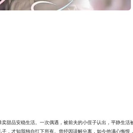
摊卖甜品安稳生活。一次偶遇，被前夫的小侄子认出，平静生活
儿子，才知我独自扛下所有。曾经因误解分离，如今他满心悔恨