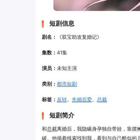
短剧信息
剧名：
《双宝助攻复婚记》
集数：
41集
演员：
未知主演
类别：
都市短剧
标签：
反转
、
先婚后爱
、
总裁
短剧简介
和
总裁
离婚后，我隐瞒身孕独自带娃，靠摆
破。他循着线索找到我，看到与自己酷似的