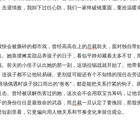
、击退情敌，我卸下过往心防，我们一家终破镜重圆，重拾温暖
很快会被撕碎的都市戏，曾经高高在上的
总裁
前夫，面对独自带
集。她靠摆摊卖甜品养孩子的日子，看似平静却藏着太多不甘，
戏。前夫的小侄子认出她的那一刻，这场拉锯战就开始了。他带
，连孩子都不让他轻易碰。更别提可能还有个不知情的现任在旁
商场偶遇时孩子脱口而出的"爸爸"，都是能把关系拧紧的钩子。
反击。曾经被误解伤害过的她，这次会不会用双宝当筹码，让他
子的身份往往是最致命的武器，而
总裁
一旦认定了要挽回，那股
类短剧里看，它更偏向用人物关系和节奏变化来留住观众。