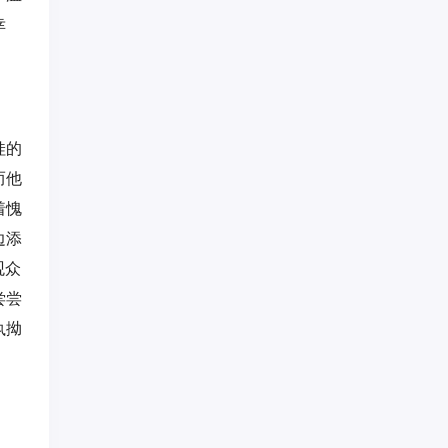
幸
娃的
而他
着愧
边添
观众
尝尝
执拗