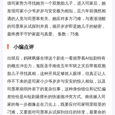
借司家势力寻找她另一个双胞胎儿子，进入司家后，她
发现司家小少爷岁岁与安安极为相似，且六年前偶然相
遇的人竟与司墨寒有关。她应对多方刁难，与逐渐清醒
的司墨寒从试探到并肩，揭开岁岁即是她儿子的秘密，
最终携手守护家庭与真爱。 集数：75集
小编点评
出狱后，妈咪飒爆全球这个剧名一看就带着AI短剧特有
的概念冲击力，鬼医圣手南依五年牢狱之灾后带着双胞
胎儿子寻找真相，这种开局足够抓人眼球，但真正让人
停不下来的是司家小少爷岁岁与安安的惊人相似，以及
司墨寒病弱外表下的复杂往事，这种身份错位和记忆偏
差恰恰是AI短剧最擅长的快速抛冲突方式。南依嫁入司
家的每一步都像走在刀尖上，既要应付司家明里暗里的
刁难，又要面对司墨寒从试探到信任的转变，最要命的