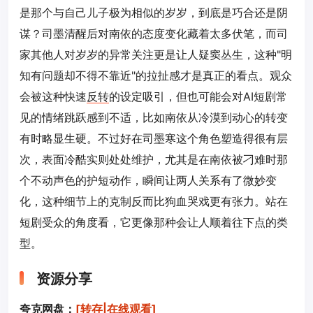
是那个与自己儿子极为相似的岁岁，到底是巧合还是阴
谋？司墨清醒后对南依的态度变化藏着太多伏笔，而司
家其他人对岁岁的异常关注更是让人疑窦丛生，这种"明
知有问题却不得不靠近"的拉扯感才是真正的看点。观众
会被这种快速
反转
的设定吸引，但也可能会对AI短剧常
见的情绪跳跃感到不适，比如南依从冷漠到动心的转变
有时略显生硬。不过好在司墨寒这个角色塑造得很有层
次，表面冷酷实则处处维护，尤其是在南依被刁难时那
个不动声色的护短动作，瞬间让两人关系有了微妙变
化，这种细节上的克制反而比狗血哭戏更有张力。站在
短剧受众的角度看，它更像那种会让人顺着往下点的类
型。
资源分享
夸克网盘：
[转存|在线观看]