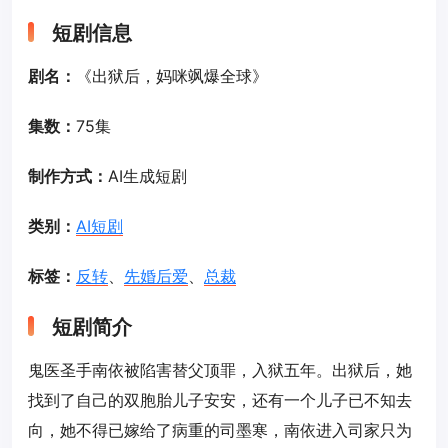
短剧信息
剧名：
《出狱后，妈咪飒爆全球》
集数：
75集
制作方式：
AI生成短剧
类别：
AI短剧
标签：
反转
、
先婚后爱
、
总裁
短剧简介
鬼医圣手南依被陷害替父顶罪，入狱五年。出狱后，她
找到了自己的双胞胎儿子安安，还有一个儿子已不知去
向，她不得已嫁给了病重的司墨寒，南依进入司家只为