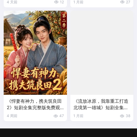
4 天前
12
1 月前
27
《悍妻有神力，携夫筑良田
《流放冰原，我靠重工打造
2》短剧全集完整版免费观
北境第一雄城》短剧全集完
看
整版免费观看
4 周前
47
1 月前
38