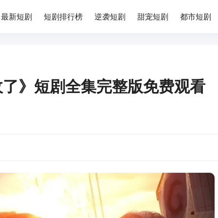
最新短剧
短剧排行榜
逆袭短剧
甜宠短剧
都市短剧
敌了》短剧全集完整版免费观看