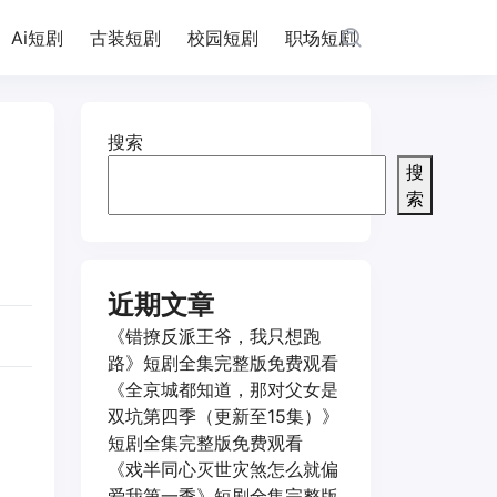
Ai短剧
古装短剧
校园短剧
职场短剧
搜索
搜
索
近期文章
《错撩反派王爷，我只想跑
路》短剧全集完整版免费观看
《全京城都知道，那对父女是
双坑第四季（更新至15集）》
短剧全集完整版免费观看
《戏半同心灭世灾煞怎么就偏
爱我第一季》短剧全集完整版