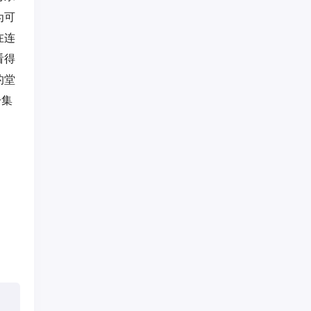
为可
在连
看得
的堂
一集