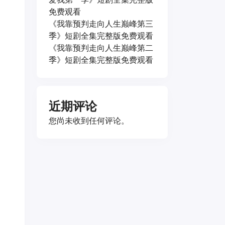
免费观看
《我靠预判走向人生巅峰第三
季》短剧全集完整版免费观看
《我靠预判走向人生巅峰第二
季》短剧全集完整版免费观看
近期评论
您尚未收到任何评论。