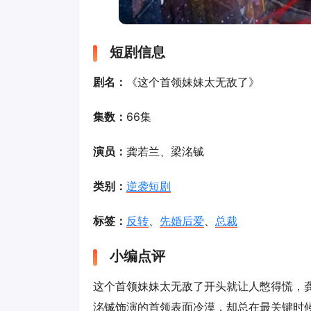
短剧信息
剧名：
《这个首领妹妹太无敌了》
集数：
66集
演员：
龚若兰、梁洺铖
类别：
逆袭短剧
标签：
反转
、
先婚后爱
、
总裁
小编点评
这个首领妹妹太无敌了开头就让人憋得慌，
洺铖饰演的首领表面冷漠，却总在最关键时