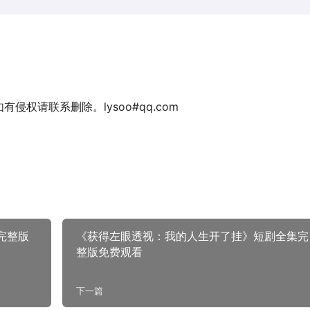
权请联系删除。lysoo#qq.com
完整版
《获得左眼透视：我的人生开了挂》短剧全集完
整版免费观看
下一篇