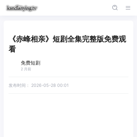
《赤峰相亲》短剧全集完整版免费观
看
免费短剧
2 月前
发布时间：
2026-05-28 00:01