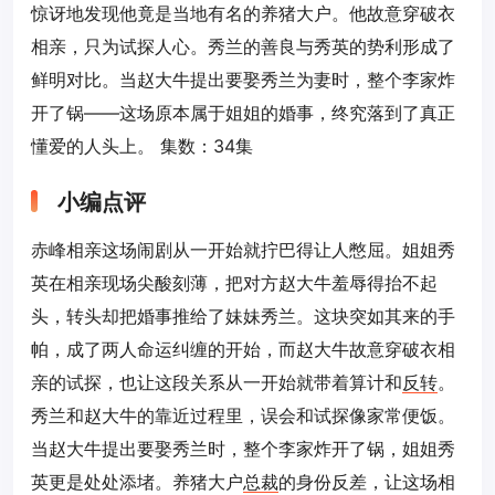
惊讶地发现他竟是当地有名的养猪大户。他故意穿破衣
相亲，只为试探人心。秀兰的善良与秀英的势利形成了
鲜明对比。当赵大牛提出要娶秀兰为妻时，整个李家炸
开了锅——这场原本属于姐姐的婚事，终究落到了真正
懂爱的人头上。 集数：34集
小编点评
赤峰相亲这场闹剧从一开始就拧巴得让人憋屈。姐姐秀
英在相亲现场尖酸刻薄，把对方赵大牛羞辱得抬不起
头，转头却把婚事推给了妹妹秀兰。这块突如其来的手
帕，成了两人命运纠缠的开始，而赵大牛故意穿破衣相
亲的试探，也让这段关系从一开始就带着算计和
反转
。
秀兰和赵大牛的靠近过程里，误会和试探像家常便饭。
当赵大牛提出要娶秀兰时，整个李家炸开了锅，姐姐秀
英更是处处添堵。养猪大户
总裁
的身份反差，让这场相