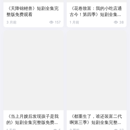
《天降锦鲤兽》短剧全集完
《花卷致富：我的小吃店通
整版免费观看
古今！第四季》短剧全集完
整版免费观看
3 月前
157
1 月前
38
《当上月嫂后发现孩子是我
《都重生了，谁还装富二代
的》短剧全集完整版免费观
啊第三季》短剧全集完整版
看
免费观看