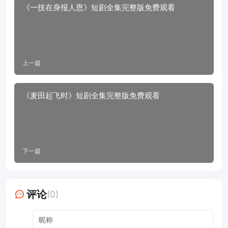
《一技在身报人恩》短剧全集完整版免费观看
上一篇
《麦田起飞时》短剧全集完整版免费观看
下一篇
评论
(0)