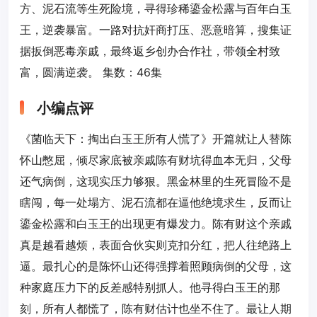
方、泥石流等生死险境，寻得珍稀鎏金松露与百年白玉
王，逆袭暴富。一路对抗奸商打压、恶意暗算，搜集证
据扳倒恶毒亲戚，最终返乡创办合作社，带领全村致
富，圆满逆袭。 集数：46集
小编点评
《菌临天下：掏出白玉王所有人慌了》开篇就让人替陈
怀山憋屈，倾尽家底被亲戚陈有财坑得血本无归，父母
还气病倒，这现实压力够狠。黑金林里的生死冒险不是
瞎闯，每一处塌方、泥石流都在逼他绝境求生，反而让
鎏金松露和白玉王的出现更有爆发力。陈有财这个亲戚
真是越看越烦，表面合伙实则克扣分红，把人往绝路上
逼。最扎心的是陈怀山还得强撑着照顾病倒的父母，这
种家庭压力下的反差感特别抓人。他寻得白玉王的那
刻，所有人都慌了，陈有财估计也坐不住了。最让人期