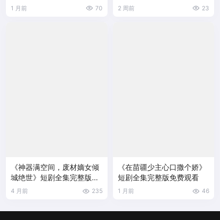
看
1 月前
70
2 周前
23
《神器满空间，废材嫡女倾
《在苗疆少主心口撒个娇》
城绝世》短剧全集完整版免
短剧全集完整版免费观看
费观看
4 月前
235
1 月前
46