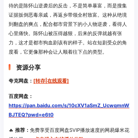
待的是陈怀山逆袭后的反击，不是简单暴富，而是搜集
证据扳倒恶毒亲戚，再返乡带领全村致富。这种从绝境
到翻盘的爽点，配合都市背景下的小人物逆袭，看得人
心里痛快。陈怀山被压得越狠，后来的反弹就越有张
力，这才是都市狗血剧该有的样子。站在短剧受众的角
度看，它更像那种会让人顺着往下点的类型。
资源分享
夸克网盘：
[转存|在线观看]
百度网盘：
https://pan.baidu.com/s/10cXV1aSmZ_UcwqmnW
BJTEQ?pwd=e6t0
🔥
推荐：
免费享受百度网盘SVIP播放速度的网易爆米花