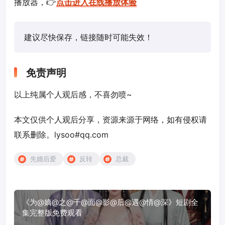
播放器，👉
点击进入在线播放体验
建议尽快保存，链接随时可能失效！
免责声明
以上纯属个人观后感，不喜勿喷~
本文仅供个人观后分享，资源来源于网络，如有侵权请
联系删除。lysoo#qq.com
先婚后爱
反转
总裁
《为@嫡@之@千@面@影@后@遇@情@深》短剧全
集完整版免费观看