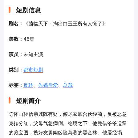
短剧信息
剧名：
《菌临天下：掏出白玉王所有人慌了》
集数：
46集
演员：
未知主演
类别：
都市短剧
标签：
反转
、
先婚后爱
、
总裁
短剧简介
陈怀山轻信亲戚陈有财，倾尽家底合伙经商，反被恶意
克扣分红，父母气急病倒。绝境之下，他凭借爷爷遗留
的藏宝图，携好友勇闯凶险莫测的黑金林。他屡经塌