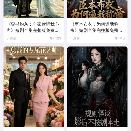
《穿书炮灰：全家偷听我心
《臣本布衣，为何逼我称
声》短剧全集完整版免费观
帝》短剧全集完整版免费观
看
看
3 月前
129
1 月前
46