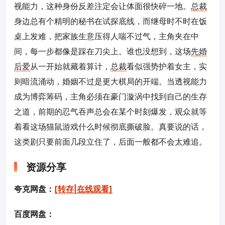
视能力，这种身份反差注定会让体面很快碎一地。
总裁
身边总有个精明的秘书在试探底线，而继母时不时在饭
桌上发难，把家族生意压得人喘不过气，主角夹在中
间，每一步都像是踩在刀尖上。谁也没想到，这场
先婚
后爱
从一开始就藏着算计，
总裁
看似强势护着女主，实
则暗流涌动，婚姻不过是更大棋局的开端。当透视能力
成为博弈筹码，主角必须在豪门漩涡中找到自己的生存
之道，前期的忍气吞声总会在某个时刻爆发，观众就等
着看这场猫鼠游戏什么时候彻底撕破脸。真要说的话，
这类剧只要前面几段立住了，后面一般都不会太难追。
资源分享
夸克网盘：
[转存|在线观看]
百度网盘：