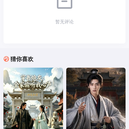
暂无评论
猜你喜欢