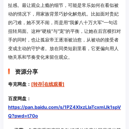
扯感。最让观众上瘾的细节，可能是常乐如何在看似被
动的情况下，用家族背景巧妙化解危机。比如面对贵妃
的刁难，她不哭不闹，而是用"我爹八十万大军"一句话
扭转局面。这种"硬核"与"宠"的平衡，让她在后宫横扫对
手的同时，也让孤寂帝王逐渐被治愈，从被动的接受者
变成主动的守护者。放在同类短剧里看，它更偏向用人
物关系和节奏变化来留住观众。
资源分享
夸克网盘：
[转存|在线观看]
百度网盘：
https://pan.baidu.com/s/1PZ4XIxzLIaTcxmlJk1spV
Q?pwd=t70o