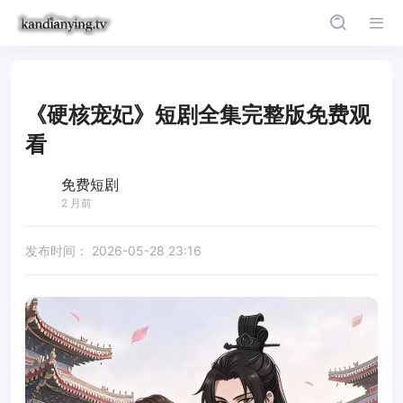
《硬核宠妃》短剧全集完整版免费观
看
免费短剧
2 月前
发布时间：
2026-05-28 23:16