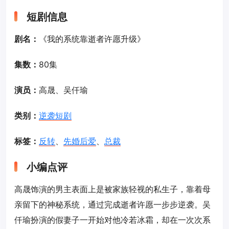
短剧信息
剧名：
《我的系统靠逝者许愿升级》
集数：
80集
演员：
高晟、吴仟瑜
类别：
逆袭短剧
标签：
反转
、
先婚后爱
、
总裁
小编点评
高晟饰演的男主表面上是被家族轻视的私生子，靠着母
亲留下的神秘系统，通过完成逝者许愿一步步逆袭。吴
仟瑜扮演的假妻子一开始对他冷若冰霜，却在一次次系