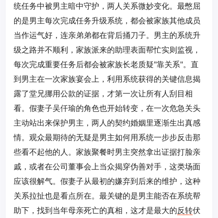
统任务中被男主暗中守护，两人关系微妙变化。最憋屈
的是男主每次完成任务升级系统，都会被家族其他成员
当作运气好，连亲弟弟都在背后捅刀子。男主的系统升
级之路并不顺利，家族派来的助理表面帮忙实则监视，
每次完成重要任务后都会被家族长老质疑"靠关系"。直
到男主在一次家族宴会上，利用系统获得的关键信息揭
露了堂兄挪用公款的证据，才第一次让所有人刮目相
看。假妻子吴仟瑜的角色也开始转变，在一次危急关头
主动站出来保护男主，两人的契约婚姻里逐渐生出真感
情。观众最期待的无疑是男主如何用系统一步步反击那
些看不起他的人。家族聚餐时男主突然拿出证据打脸亲
戚，或者在公司董事会上当众揭穿伪善对手，这类场面
应该很解气。假妻子从最初的嫌弃到后来的维护，这种
关系拉扯也是看点所在。最关键的是男主能否在系统帮
助下，找到当年母亲死亡的真相，这才是最大的
反转
伏