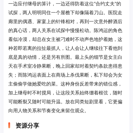
一边应付继母的算计，一边还得防着这位"合约丈夫"的
试探，两人明明同住一个屋檐下却像隔着刀山。医院走
廊里的偶遇、家宴上的针锋相对，再到一次意外醉酒后
的真心话，两人关系在试探中慢慢松动。陈鸿运的角色
看似冷漠，却总在女主被刁难时不动声色地护着她，这
种若即若离的拉扯最抓人，让人会让人继续往下看他到
底是真的动情，还是另有所图。最上头的细节是女主白
天在手术室冷静果断，晚上回家却对着契约条款患得患
失；而陈鸿运表面上在商场上杀伐果断，私下却会为女
主偷偷学做她爱吃的菜。这种身份反差带来的错位感，
加上继母时不时搅局，让这段关系始终绷着根弦，随时
可能断裂又随时可能升温。放在同类短剧里看，它更偏
向用人物关系和节奏变化来留住观众。
资源分享