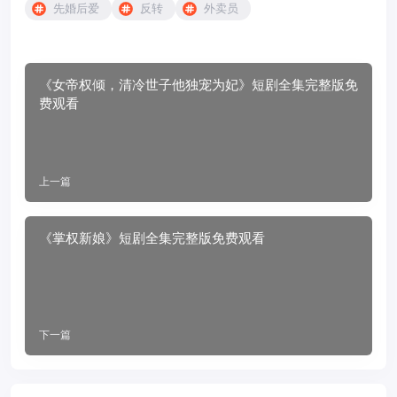
先婚后爱
反转
外卖员
《女帝权倾，清冷世子他独宠为妃》短剧全集完整版免
费观看
上一篇
《掌权新娘》短剧全集完整版免费观看
下一篇