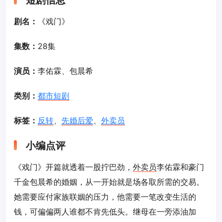
短剧信息
剧名：
《戏门》
集数：
28集
演员：
李佑霖、包晨希
类别：
都市短剧
标签：
反转
、
先婚后爱
、
外卖员
小编点评
《戏门》开篇就透着一股拧巴劲，
外卖员
李佑霖和豪门
千金包晨希的婚姻，从一开始就是场各取所需的交易。
她需要应付家族联姻的压力，他需要一笔改变生活的
钱，可偏偏两人谁都不肯先低头。继母在一旁添油加