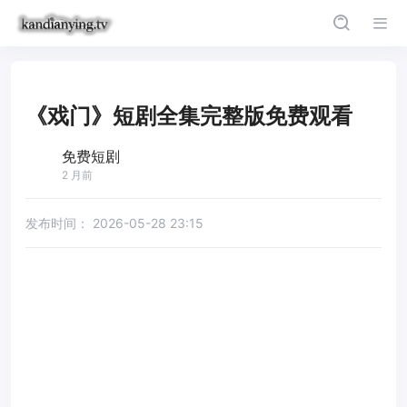
《戏门》短剧全集完整版免费观看
免费短剧
2 月前
发布时间：
2026-05-28 23:15