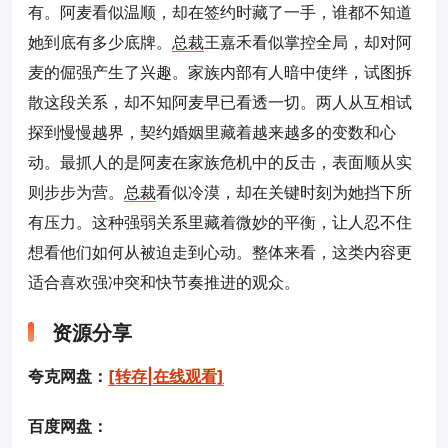
有。阿麦看似温顺，却在签约时藏了一手，谁都不知道
她到底有多少底牌。
总裁
王嘉禾看似掌控全局，却对阿
麦的倔强产生了兴趣。家族内部有人暗中使绊，试图拆
散这段关系，却不知阿麦早已看透一切。两人从互相试
探到慢慢越界，契约婚姻里藏着越来越多的变数和心
动。最抓人的是阿麦在家族危机中的反击，表面顺从实
则步步为营。
总裁
看似冷漠，却在关键时刻为她挡下所
有压力。这种强弱关系里藏着微妙的平衡，让人忍不住
想看他们如何从被迫走到心动。整体来看，这类内容更
适合喜欢强冲突和快节奏推进的观众。
资源分享
夸克网盘：
[转存|在线观看]
百度网盘：