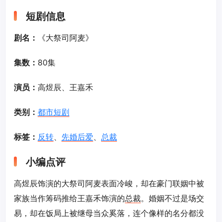
短剧信息
剧名：
《大祭司阿麦》
集数：
80集
演员：
高煜辰、王嘉禾
类别：
都市短剧
标签：
反转
、
先婚后爱
、
总裁
小编点评
高煜辰饰演的大祭司阿麦表面冷峻，却在豪门联姻中被
家族当作筹码推给王嘉禾饰演的
总裁
。婚姻不过是场交
易，却在饭局上被继母当众奚落，连个像样的名分都没