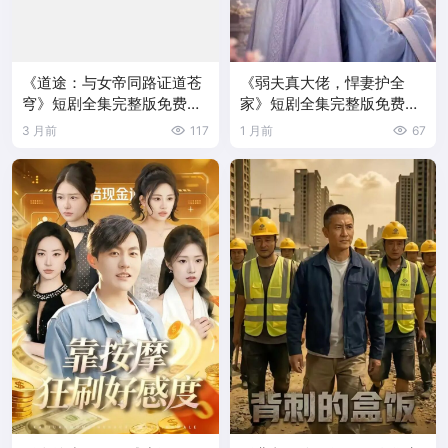
《道途：与女帝同路证道苍
《弱夫真大佬，悍妻护全
穹》短剧全集完整版免费观
家》短剧全集完整版免费观
看
看
3 月前
117
1 月前
67